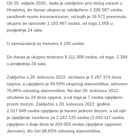
Od 25. veljače 2020., kada je zabilježen prvi slučaj zaraze u
Hrvatskoj, do danas ukupno je zabilježeno 1.206.587 osoba
zaraženih novim koronavirusom, od kojih je 16.571 preminula,
ukupno se oporavilo 1.183.487 osoba, od toga 1.005 u
posljednja 24 sata.
U samoizolaciji su trenutno 4.192 osobe.
Do danas je ukupno testirano 5.111.308 osoba, od toga 2.384
u posljednja 24 sata.
Zaključno s 20. kolovoza 2022. utrošeno je 5.267.974 doza
cjepiva, a cijepljeno je 59,59% ukupnog stanovništva, odnosno
70,86% odraslog stanovništva. Na dan 20. kolovoza 2022.
utrošene su 24 doze cjepiva, a od toga je 7 osoba cijepljeno
prvom dozom. Zaključno s 20. kolovoza 2022. godine
2.317.049 osoba cijepljeno je barem jednom dozom, a od njih
je cijepljenje završeno za 2.247.120 osoba (2.043.117 osoba
cijepljeno s dvije doze te 204.003 osobe cijepljene cjepivom
Jannsen), što čini 68,83% odraslog stanovništva.