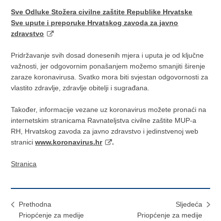
Sve Odluke Stožera civilne zaštite Republike Hrvatske
Sve upute i preporuke Hrvatskog zavoda za javno
zdravstvo
Pridržavanje svih dosad donesenih mjera i uputa je od ključne
važnosti, jer odgovornim ponašanjem možemo smanjiti širenje
zaraze koronavirusa. Svatko mora biti svjestan odgovornosti za
vlastito zdravlje, zdravlje obitelji i sugrađana.
Također, informacije vezane uz koronavirus možete pronaći na
internetskim stranicama Ravnateljstva civilne zaštite MUP-a
RH, Hrvatskog zavoda za javno zdravstvo i jedinstvenoj web
stranici
www.koronavirus.hr
.
Stranica
Prethodna
Sljedeća
Priopćenje za medije
Priopćenje za medije