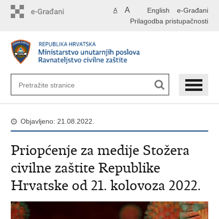
Preskoči
A
English
e-Građani
A
na
Prilagodba pristupačnosti
glavni
sadržaj
Objavljeno: 21.08.2022.
Priopćenje za medije Stožera
civilne zaštite Republike
Hrvatske od 21. kolovoza 2022.