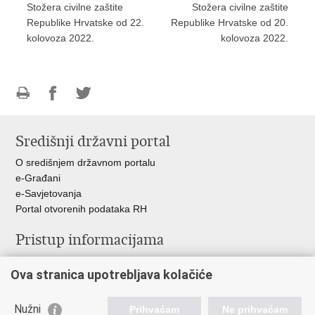
Stožera civilne zaštite
Stožera civilne zaštite
Republike Hrvatske od 22.
Republike Hrvatske od 20.
kolovoza 2022.
kolovoza 2022.
Ispiši
Podijeli
Podijeli
stranicu
na
na
Središnji državni portal
Facebooku
Twitteru
O središnjem državnom portalu
e-Građani
e-Savjetovanja
Portal otvorenih podataka RH
Pristup informacijama
Pravo na pristup informacijama
Ova stranica upotrebljava kolačiće
Savjetovanje
Zaštita osobnih podataka
Zapošljavanje
Nužni
Prihvaćam
Ne prihvaćam