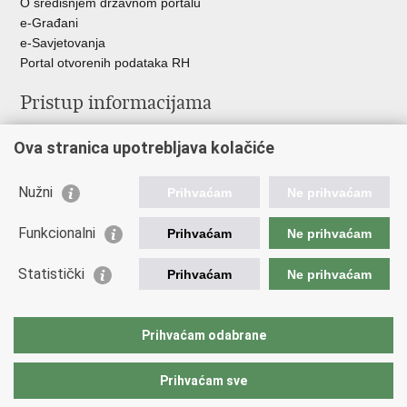
O središnjem državnom portalu
e-Građani
e-Savjetovanja
Portal otvorenih podataka RH
Pristup informacijama
Pravo na pristup informacijama
Ova stranica upotrebljava kolačiće
Savjetovanje
Zaštita osobnih podataka
Zapošljavanje
Nužni
Prihvaćam
Ne prihvaćam
Školovanje
Odnosi s javnošću
Funkcionalni
Prihvaćam
Ne prihvaćam
Važne poveznice
Statistički
Prihvaćam
Ne prihvaćam
Vlada Republike Hrvatske
Ministarstvo unutarnjih poslova
Prihvaćam odabrane
Ministarstvo obrane
Prihvaćam sve
Povratak na vrh