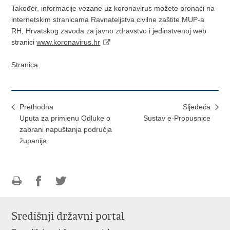
Također, informacije vezane uz koronavirus možete pronaći na
internetskim stranicama Ravnateljstva civilne zaštite MUP-a
RH, Hrvatskog zavoda za javno zdravstvo i jedinstvenoj web
stranici
www.koronavirus.hr
Stranica
Prethodna
Sljedeća
Uputa za primjenu Odluke o
Sustav e-Propusnice
zabrani napuštanja područja
županija
Ispiši
Podijeli
Podijeli
stranicu
na
na
Središnji državni portal
Facebooku
Twitteru