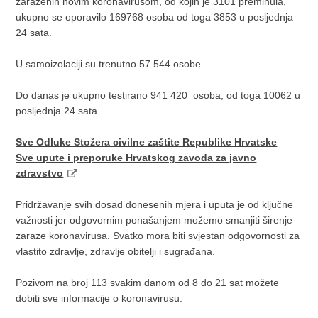
zaraženih novim koronavirusom, od kojih je 3101
preminula,
ukupno se oporavilo 169768 osoba od toga 3853 u posljednja
24 sata.
U samoizolaciji su trenutno 57 544 osobe.
Do danas je ukupno testirano 941 420
osoba, od toga 10062 u
posljednja 24 sata.
Sve Odluke Stožera civilne zaštite Republike Hrvatske
Sve upute i preporuke Hrvatskog zavoda za javno
zdravstvo
Pridržavanje svih dosad donesenih mjera i uputa je od ključne
važnosti jer odgovornim ponašanjem možemo smanjiti širenje
zaraze koronavirusa. Svatko mora biti svjestan odgovornosti za
vlastito zdravlje, zdravlje obitelji i sugrađana.
Pozivom na broj 113 svakim danom od 8 do 21 sat možete
dobiti sve informacije o koronavirusu.