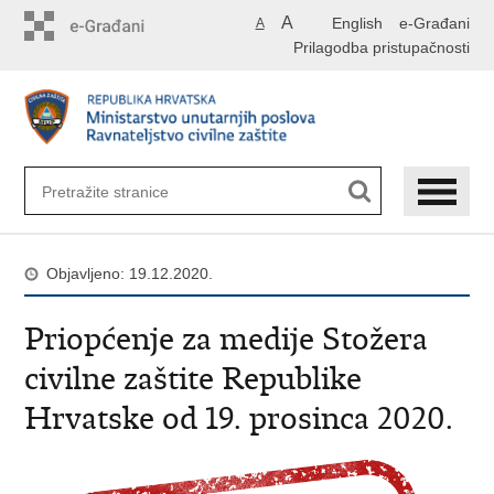
Preskoči
A
English
e-Građani
A
na
Prilagodba pristupačnosti
glavni
sadržaj
Objavljeno: 19.12.2020.
Priopćenje za medije Stožera
civilne zaštite Republike
Hrvatske od 19. prosinca 2020.