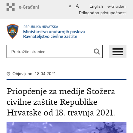
Preskoči
A
English
e-Građani
A
na
Prilagodba pristupačnosti
glavni
sadržaj
Objavljeno: 18.04.2021.
Priopćenje za medije Stožera
civilne zaštite Republike
Hrvatske od 18. travnja 2021.