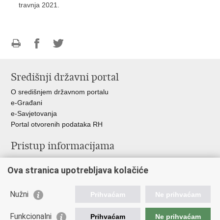
travnja 2021.
Ispiši
Podijeli
Podijeli
stranicu
na
na
Središnji državni portal
Facebooku
Twitteru
O središnjem državnom portalu
e-Građani
e-Savjetovanja
Portal otvorenih podataka RH
Pristup informacijama
Pravo na pristup informacijama
Ova stranica upotrebljava kolačiće
Savjetovanje
Zaštita osobnih podataka
Zapošljavanje
Nužni
Prihvaćam
Ne prihvaćam
Školovanje
Odnosi s javnošću
Funkcionalni
Prihvaćam
Ne prihvaćam