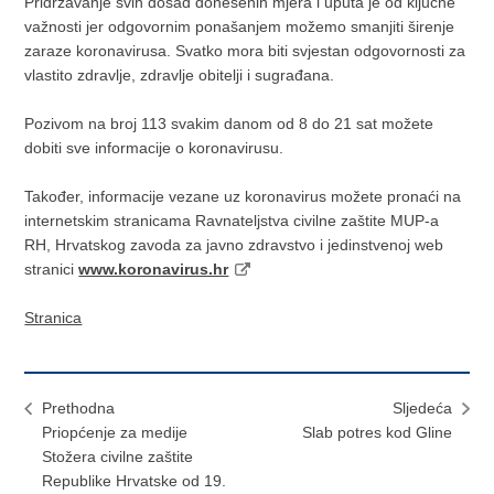
Pridržavanje svih dosad donesenih mjera i uputa je od ključne
važnosti jer odgovornim ponašanjem možemo smanjiti širenje
zaraze koronavirusa. Svatko mora biti svjestan odgovornosti za
vlastito zdravlje, zdravlje obitelji i sugrađana.
Pozivom na broj 113 svakim danom od 8 do 21 sat možete
dobiti sve informacije o koronavirusu.
Također, informacije vezane uz koronavirus možete pronaći na
internetskim stranicama Ravnateljstva civilne zaštite MUP-a
RH, Hrvatskog zavoda za javno zdravstvo i jedinstvenoj web
stranici
www.koronavirus.hr
Stranica
Prethodna
Sljedeća
Priopćenje za medije
Slab potres kod Gline
Stožera civilne zaštite
Republike Hrvatske od 19.