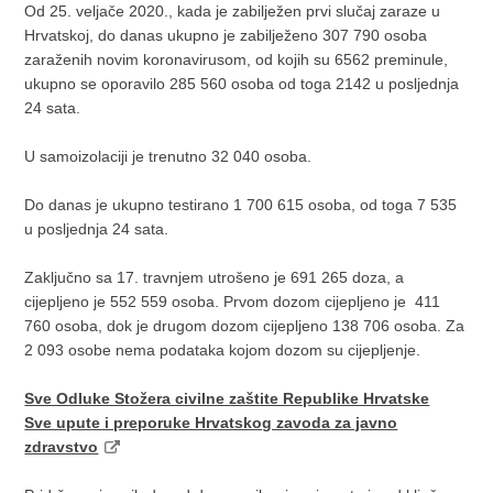
Od 25. veljače 2020., kada je zabilježen prvi slučaj zaraze u
Hrvatskoj, do danas ukupno je zabilježeno 307 790 osoba
zaraženih novim koronavirusom, od kojih su 6562 preminule,
ukupno se oporavilo 285 560 osoba od toga 2142 u posljednja
24 sata.
U samoizolaciji je trenutno 32 040 osoba.
Do danas je ukupno testirano 1 700 615 osoba, od toga 7 535
u posljednja 24 sata.
Zaključno sa 17. travnjem utrošeno je 691 265 doza, a
cijepljeno je 552 559 osoba. Prvom dozom cijepljeno je 411
760 osoba, dok je drugom dozom cijepljeno 138 706 osoba. Za
2 093 osobe nema podataka kojom dozom su cijepljenje.
Sve Odluke Stožera civilne zaštite Republike Hrvatske
Sve upute i preporuke Hrvatskog zavoda za javno
zdravstvo