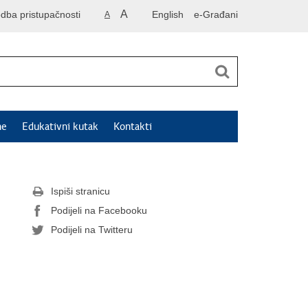
A
odba pristupačnosti
English
e-Građani
A
ne
Edukativni kutak
Kontakti
Ispiši stranicu
Podijeli na Facebooku
Podijeli na Twitteru