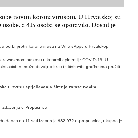
osobe novim koronavirusom. U Hrvatskoj su
 osobe, a 415 osoba se oporavilo. Dosad je
ent u borbi protiv koronavirusa na WhatsAppu u Hrvatskoj.
 zdravstvenom sustavu u kontroli epidemije COVID-19. U
alni asistent može dovoljno brzo i učinkovito građanima pružiti
tske u svrhu sprječavanja širenja zaraze novim
i izdavanja e-Propusnica
 do danas do 11 sati izdano je 982 972 e-propusnica, ukupno je