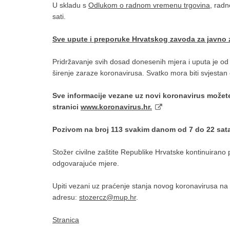
U skladu s
Odlukom o radnom vremenu trgovina
, radn
sati.
Sve upute i preporuke Hrvatskog zavoda za javno 
Pridržavanje svih dosad donesenih mjera i uputa je o
širenje zaraze koronavirusa. Svatko mora biti svjestan o
Sve informacije vezane uz novi koronavirus možete
stranici
www.koronavirus.hr.
Pozivom na broj 113 svakim danom od 7 do 22 sata
Stožer civilne zaštite Republike Hrvatske kontinuirano p
odgovarajuće mjere.
Upiti vezani uz praćenje stanja novog koronavirusa na
adresu:
stozercz@mup.hr
.
Stranica