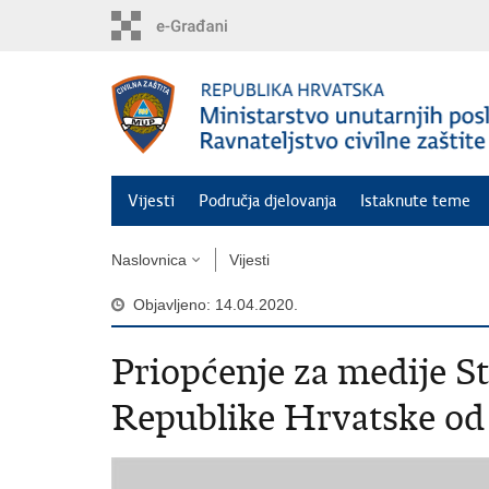
Preskoči
na
glavni
sadržaj
Vijesti
Područja djelovanja
Istaknute teme
Naslovnica
Vijesti
Objavljeno: 14.04.2020.
Priopćenje za medije St
Republike Hrvatske od 