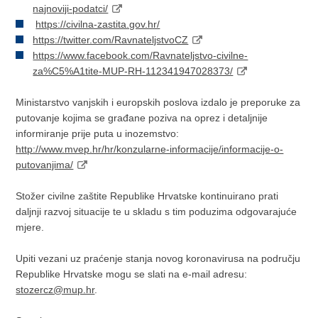
najnoviji-podatci/
https://civilna-zastita.gov.hr/
https://twitter.com/RavnateljstvoCZ
https://www.facebook.com/Ravnateljstvo-civilne-
za%C5%A1tite-MUP-RH-112341947028373/
Ministarstvo vanjskih i europskih poslova izdalo je preporuke za
putovanje kojima se građane poziva na oprez i detaljnije
informiranje prije puta u inozemstvo:
http://www.mvep.hr/hr/konzularne-informacije/informacije-o-
putovanjima/
Stožer civilne zaštite Republike Hrvatske kontinuirano prati
daljnji razvoj situacije te u skladu s tim poduzima odgovarajuće
mjere.
Upiti vezani uz praćenje stanja novog koronavirusa na području
Republike Hrvatske mogu se slati na e-mail adresu:
stozercz@mup.hr
.