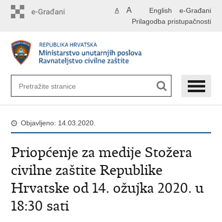
Preskoči
A
English
e-Građani
A
na
Prilagodba pristupačnosti
glavni
sadržaj
Objavljeno: 14.03.2020.
Priopćenje za medije Stožera
civilne zaštite Republike
Hrvatske od 14. ožujka 2020. u
18:30 sati