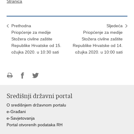
Stranica
Prethodna
Sljedeća
Priopćenje za medije
Priopćenje za medije
Stožera civilne zaštite
Stožera civilne zaštite
Republike Hrvatske od 15.
Republike Hrvatske od 14.
ožujka 2020. u 10:30 sati
ožujka 2020. u 10:00 sati
Ispiši
Podijeli
Podijeli
stranicu
na
na
Središnji državni portal
Facebooku
Twitteru
O središnjem državnom portalu
e-Građani
e-Savjetovanja
Portal otvorenih podataka RH