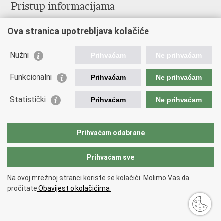
Pristup informacijama
Pravo na pristup informacijama
Ova stranica upotrebljava kolačiće
Savjetovanje
Zaštita osobnih podataka
Zapošljavanje
Nužni
Prihvaćam
Ne prihvaćam
Školovanje
Odnosi s javnošću
Funkcionalni
Prihvaćam
Ne prihvaćam
Važne poveznice
Statistički
Prihvaćam
Ne prihvaćam
Vlada Republike Hrvatske
Ministarstvo unutarnjih poslova
Prihvaćam odabrane
Ministarstvo obrane
Prihvaćam sve
Povratak na vrh
Na ovoj mrežnoj stranci koriste se kolačići. Molimo Vas da
Copyright © 2026 Ravnateljstvo civilne zaštite.
Uvjeti korištenja
.
Izjava o
pročitate
Obavijest o kolačićima.
pristupačnosti
.