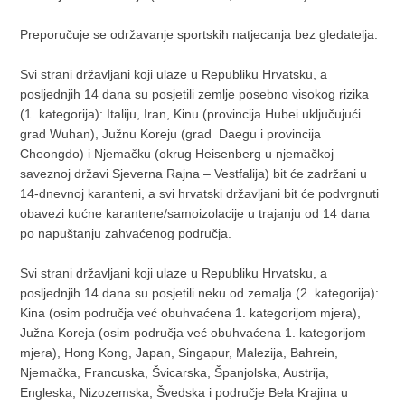
Preporučuje se održavanje sportskih natjecanja bez gledatelja.
Svi strani državljani koji ulaze u Republiku Hrvatsku, a
posljednjih 14 dana su posjetili zemlje posebno visokog rizika
(1. kategorija): Italiju, Iran, Kinu (provincija Hubei uključujući
grad Wuhan), Južnu Koreju (grad Daegu i provincija
Cheongdo) i Njemačku (okrug Heisenberg u njemačkoj
saveznoj državi Sjeverna Rajna – Vestfalija) bit će zadržani u
14-dnevnoj karanteni, a svi hrvatski državljani bit će podvrgnuti
obavezi kućne karantene/samoizolacije u trajanju od 14 dana
po napuštanju zahvaćenog područja.
Svi strani državljani koji ulaze u Republiku Hrvatsku, a
posljednjih 14 dana su posjetili neku od zemalja (2. kategorija):
Kina (osim područja već obuhvaćena 1. kategorijom mjera),
Južna Koreja (osim područja već obuhvaćena 1. kategorijom
mjera), Hong Kong, Japan, Singapur, Malezija, Bahrein,
Njemačka, Francuska, Švicarska, Španjolska, Austrija,
Engleska, Nizozemska, Švedska i područje Bela Krajina u