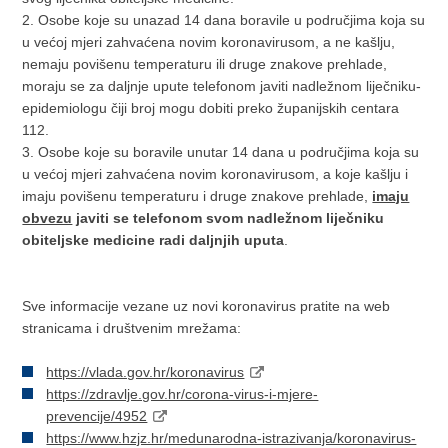
2. Osobe koje su unazad 14 dana boravile u područjima koja su
u većoj mjeri zahvaćena novim koronavirusom, a ne kašlju,
nemaju povišenu temperaturu ili druge znakove prehlade,
moraju se za daljnje upute telefonom javiti nadležnom liječniku-
epidemiologu čiji broj mogu dobiti preko županijskih centara
112.
3. Osobe koje su boravile unutar 14 dana u područjima koja su
u većoj mjeri zahvaćena novim koronavirusom, a koje kašlju i
imaju povišenu temperaturu i druge znakove prehlade,
imaju
obvezu
javiti se telefonom svom nadležnom liječniku
obiteljske medicine radi daljnjih uputa
.
Sve informacije vezane uz novi koronavirus pratite na web
stranicama i društvenim mrežama:
https://vlada.gov.hr/koronavirus
https://zdravlje.gov.hr/corona-virus-i-mjere-
prevencije/4952
https://www.hzjz.hr/medunarodna-istrazivanja/koronavirus-