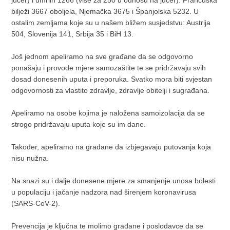
bilježi 3667 oboljela, Njemačka 3675 i Španjolska 5232. U
ostalim zemljama koje su u našem bližem susjedstvu: Austrija
504, Slovenija 141, Srbija 35 i BiH 13.
Još jednom apeliramo na sve građane da se odgovorno
ponašaju i provode mjere samozaštite te se pridržavaju svih
dosad donesenih uputa i preporuka. Svatko mora biti svjestan
odgovornosti za vlastito zdravlje, zdravlje obitelji i sugrađana.
Apeliramo na osobe kojima je naložena samoizolacija da se
strogo pridržavaju uputa koje su im dane.
Također, apeliramo na građane da izbjegavaju putovanja koja
nisu nužna.
Na snazi su i dalje donesene mjere za smanjenje unosa bolesti
u populaciju i jačanje nadzora nad širenjem koronavirusa
(SARS-CoV-2).
Prevencija je ključna te molimo građane i poslodavce da se