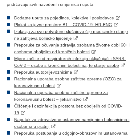
pridržavaju svih navedenih smjernica i uputa:
Dodatne upute za pojedince, kolektive i poslodavce
Plakat za javne prostore B1 – COVID-19_HR-ENG
Izolacija za sve potvrđene slučajeve čije medicinsko stanje
ne zahtijeva bolničko liječenje
Preporuke za očuvanje zdravlja osobama životne dobi 60+ i
osobama oboljelim od kroničnih bolesti
Mjere zaštite od respiratornih infekcija uključujući i SARS-
CoV-2 – osobe s kroničnim bolestima, te starije osobe
Preporuka autoprijevoznicima
Racionalna uporaba osobne zaštitne opreme (OZO) za
koronavirusnu bolest
Racionalna uporaba osobne zaštitne opreme za
koronavirusnu bolest – ljekarništvo
Čišćenje i dezinfekcija prostora bez oboljelih od COVID-
19
Naputak za zdravstvene ustanove namijenjen bolesnicima i
osobama u pratnji
Preporuka postupanja u odgojno-obrazovnim ustanovama