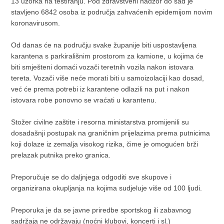
13 uzorka na testiranju. Pod zdravstveni nadzor do sad je
stavljeno 6842 osoba iz područja zahvaćenih epidemijom novim
koronavirusom.
Od danas će na području svake županije biti uspostavljena
karantena s parkirališnim prostorom za kamione, u kojima će
biti smješteni domaći vozači teretnih vozila nakon istovara
tereta. Vozači više neće morati biti u samoizolaciji kao dosad,
već će prema potrebi iz karantene odlazili na put i nakon
istovara robe ponovno se vraćati u karantenu.
Stožer civilne zaštite i resorna ministarstva promijenili su
dosadašnji postupak na graničnim prijelazima prema putnicima
koji dolaze iz zemalja visokog rizika, čime je omogućen brži
prelazak putnika preko granica.
Preporučuje se do daljnjega odgoditi sve skupove i
organizirana okupljanja na kojima sudjeluje više od 100 ljudi.
Preporuka je da se javne priredbe sportskog ili zabavnog
sadržaja ne održavaju (noćni klubovi, koncerti i sl.)