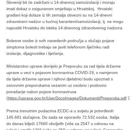
Sloveniji bit će zadržani u 14-dnevnoj samoizolaciji i moraju
imati dokaz o osiguranom smještaju u Hrvatskoj. Hrvatski
građani koji dolaze iz tih zemalja obvezni su na 14-dnevni
zdravstveni nadzor u kućnoj karanteni/samoizolaciji, tj. ne mogu
napustiti Hrvatsku do isteka 14-dnevnog zdravstvenog nadzora.
Bolesne osobe iz svih navedenih područja u slučaju pojave
simptoma bolesti trebaju se javiti telefonom liječniku radi
izolacije, dijagnostike i liječenja.
Ministarstvo uprave donijelo je Preporuku za rad tijela državne
uprave u vezi s pojavom koronavirsa COVID-19, s namjerom
da tijela državne uprave i njihovi djelatnici budu upoznati s
osnovnim preporukama vezanim uz osobno i poslovno
ponašanje nakon pojave koronavirusa
(
https://uprava.gov.hr/UserDocsImages/Dokumenti/Preporuka.pdf
Prema trenutnim podacima ECDC-a u svijetu je potvrđenih
145.681 slučajeva. Do sada se oporavilo 72.532 osoba. Italija
do danas bilježi 17660 oboljelih (više za 2547 u odnosu na
jučer) i umrlih 1266 (više za 250 u odnosu na jučer). Francuska