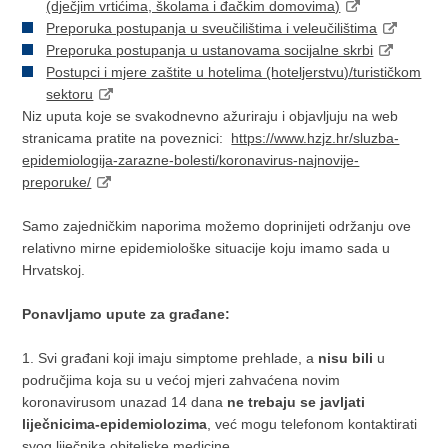
(dječjim vrtićima, školama i đačkim domovima)
Preporuka postupanja u sveučilištima i veleučilištima
Preporuka postupanja u ustanovama socijalne skrbi
Postupci i mjere zaštite u hotelima (hoteljerstvu)/turističkom
sektoru
Niz uputa koje se svakodnevno ažuriraju i objavljuju na web
stranicama pratite na poveznici:
https://www.hzjz.hr/sluzba-
epidemiologija-zarazne-bolesti/koronavirus-najnovije-
preporuke/
Samo zajedničkim naporima možemo doprinijeti održanju ove
relativno mirne epidemiološke situacije koju imamo sada u
Hrvatskoj.
Ponavljamo upute za građane:
1. Svi građani koji imaju simptome prehlade, a
nisu bili
u
područjima koja su u većoj mjeri zahvaćena novim
koronavirusom unazad 14 dana
ne trebaju se javljati
liječnicima-epidemiolozima
, već mogu telefonom kontaktirati
svog liječnika obiteljske medicine.