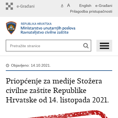
Preskoči
A
English
e-Građani
A
na
Prilagodba pristupačnosti
glavni
sadržaj
Objavljeno: 14.10.2021.
Priopćenje za medije Stožera
civilne zaštite Republike
Hrvatske od 14. listopada 2021.