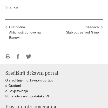
Stranica
Prethodna
Sljedeća
Aktivnosti obnove na
Slab potres kod Gline
Banovini
Ispiši
Podijeli
Podijeli
stranicu
na
na
Središnji državni portal
Facebooku
Twitteru
O središnjem državnom portalu
e-Građani
e-Savjetovanja
Portal otvorenih podataka RH
Pristup informacijama