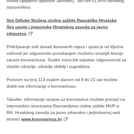
osoba cijepljeno cjepivom Jannsen), što čini 51,64% odraslog
stanovništva.
Sve Odluke Stožera civilne zaštite Republike Hrvatske
Sve upute i preporuke Hrvatskog zavoda za javno
zdravstvo
Pridržavanje svih dosad donesenih mjera i uputa je od ključne
važnosti jer odgovornim ponašanjem možemo smanjiti širenje
zaraze koronavirusa. Svatko mora biti svjestan odgovornosti za
vlastito zdravlje, zdravlje obitelji i sugrađana.
Pozivom na broj 113 svakim danom od 8 do 21 sat možete
dobiti sve informacije o koronavirusu.
Također, informacije vezane uz koronavirus možete pronaći na
internetskim stranicama Ravnateljstva civilne zaštite MUP-a
RH, Hrvatskog zavoda za javno zdravstvo i jedinstvenoj web
stranici
www.koronavirus.hr