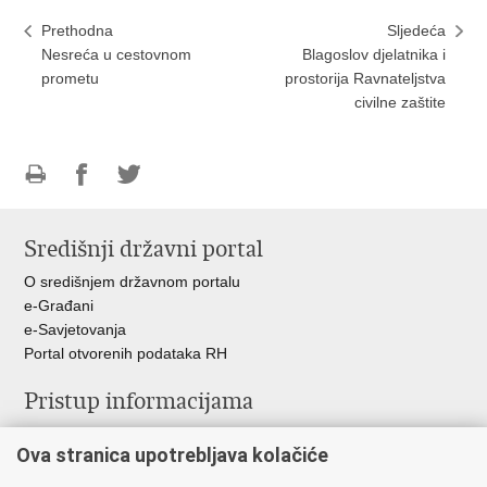
Prethodna
Sljedeća
Nesreća u cestovnom
Blagoslov djelatnika i
prometu
prostorija Ravnateljstva
civilne zaštite
Ispiši
Podijeli
Podijeli
stranicu
na
na
Središnji državni portal
Facebooku
Twitteru
O središnjem državnom portalu
e-Građani
e-Savjetovanja
Portal otvorenih podataka RH
Pristup informacijama
Pravo na pristup informacijama
Ova stranica upotrebljava kolačiće
Savjetovanje
Zaštita osobnih podataka