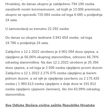
Hrvatskoj, do danas ukupno je zabilježeno 794.190 osoba
zaraženih novim koronavirusom, od kojih je 13.006 preminulo,
ukupno se oporavilo 725.684 osoba od toga 6.685 u posljednja
24 sata.
U samoizolaciji su trenutno 22.292 osobe.
Do danas su ukupno testirane 3.941.654 osobe, od toga
19.786 u posljednja 24 sata.
Zaključno s 12.1.2022 utrošeno je 4.901.094 doza cjepiva, a
cijepljeno je 56,06% ukupnog stanovništva, odnosno 66,76%
odraslog stanovništva. Na dan 12.1.2022 utrošeno je 25.356
doza cjepiva, a od toga je 2.506 osoba cijepljeno prvom dozom.
Zaključno s 12.1.2022 2.275.075 osoba cijepljeno je barem
jednom dozom, a od njih je cijepljenje završeno za 2.175.425
osoba ( 1.983.613 osoba cijepljeno s dvije doze te 191.812
osoba cijepljeno cjepivom Jannsen), što čini 63,99% odraslog
stanovništva.
Sve Odluke Stožera civilne zaštite Republike Hrvatske