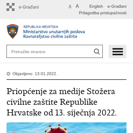
Preskoči
A
English
e-Građani
A
na
Prilagodba pristupačnosti
glavni
sadržaj
Objavljeno: 13.01.2022.
Priopćenje za medije Stožera
civilne zaštite Republike
Hrvatske od 13. siječnja 2022.