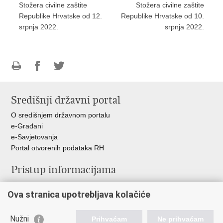
Stožera civilne zaštite
Stožera civilne zaštite
Republike Hrvatske od 12.
Republike Hrvatske od 10.
srpnja 2022.
srpnja 2022.
Ispiši
Podijeli
Podijeli
stranicu
na
na
Središnji državni portal
Facebooku
Twitteru
O središnjem državnom portalu
e-Građani
e-Savjetovanja
Portal otvorenih podataka RH
Pristup informacijama
Pravo na pristup informacijama
Ova stranica upotrebljava kolačiće
Savjetovanje
Zaštita osobnih podataka
Zapošljavanje
Nužni
Prihvaćam
Ne prihvaćam