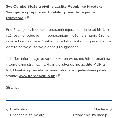
Sve Odluke Stožera civilne zaštite Republike Hrvatske
Sve upute i preporuke Hrvatskog zavoda za javno
zdravstvo
Pridržavanje svih dosad donesenih mjera i uputa je od ključne
važnosti, jer odgovornim ponašanjem možemo smanjiti širenje
zaraze koronavirusa. Svatko mora biti svjestan odgovornosti za
vlastito zdravlje, zdravlje obitelji i sugrađana.
Također, informacije vezane uz koronavirus možete pronaći na
internetskim stranicama Ravnateljstva civilne zaštite MUP-a
RH, Hrvatskog zavoda za javno zdravstvo i jedinstvenoj web
stranici
www.koronavirus.hr
.
Stranica
Prethodna
Sljedeća
Priopćenje za medije
Priopćenje za medije