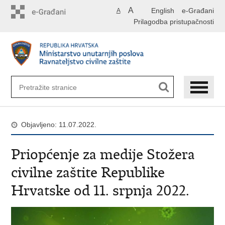
Preskoči
A
English
e-Građani
A
na
Prilagodba pristupačnosti
glavni
sadržaj
Objavljeno: 11.07.2022.
Priopćenje za medije Stožera
civilne zaštite Republike
Hrvatske od 11. srpnja 2022.