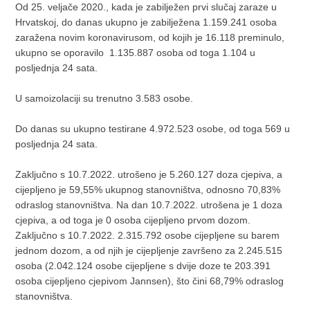
Od 25. veljače 2020., kada je zabilježen prvi slučaj zaraze u
Hrvatskoj, do danas ukupno je zabilježena 1.159.241 osoba
zaražena novim koronavirusom, od kojih je 16.118 preminulo,
ukupno se oporavilo 1.135.887 osoba od toga 1.104 u
posljednja 24 sata.
U samoizolaciji su trenutno 3.583 osobe.
Do danas su ukupno testirane 4.972.523 osobe, od toga 569 u
posljednja 24 sata.
Zaključno s 10.7.2022. utrošeno je 5.260.127 doza cjepiva, a
cijepljeno je 59,55% ukupnog stanovništva, odnosno 70,83%
odraslog stanovništva. Na dan 10.7.2022. utrošena je 1 doza
cjepiva, a od toga je 0 osoba cijepljeno prvom dozom.
Zaključno s 10.7.2022. 2.315.792 osobe cijepljene su barem
jednom dozom, a od njih je cijepljenje završeno za 2.245.515
osoba (2.042.124 osobe cijepljene s dvije doze te 203.391
osoba cijepljeno cjepivom Jannsen), što čini 68,79% odraslog
stanovništva.