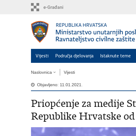
Preskoči
na
glavni
sadržaj
Vijesti
Područja djelovanja
Istaknute teme
Naslovnica
Vijesti
Objavljeno: 11.01.2021.
Priopćenje za medije St
Republike Hrvatske od 1