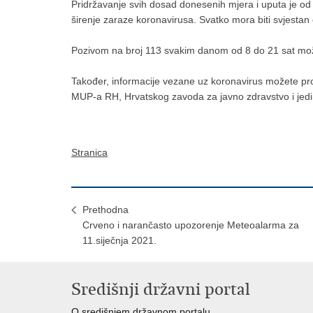
Pridržavanje svih dosad donesenih mjera i uputa je o
širenje zaraze koronavirusa. Svatko mora biti svjestan o
Pozivom na broj 113 svakim danom od 8 do 21 sat može
Također, informacije vezane uz koronavirus možete pron
MUP-a RH, Hrvatskog zavoda za javno zdravstvo i jedi
Stranica
Prethodna
Crveno i narančasto upozorenje Meteoalarma za
11.siječnja 2021.
Središnji državni portal
O središnjem državnom portalu