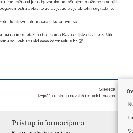
d ključne važnosti jer odgovornim ponašanjem možemo smanjiti
dgovornosti za vlastito zdravlje, zdravlje obitelji i sugrađana.
te dobiti sve informacije o koronavirusu.
aći na internetskim stranicama Ravnateljstva civilne zaštite
nstvenoj web stranici
www.koronavirus.hr
Sljedeća
Ov
Izvješće o stanju savskih i kupskih nasipa
Nu
Fu
Pristup informacijama
V
St
Pravo na pristup informacijama
Vla