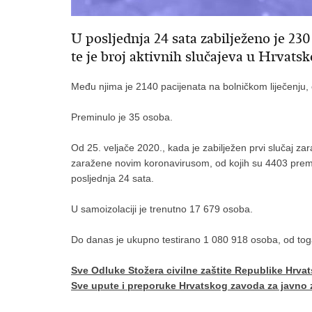
U posljednja 24 sata zabilježeno je 2
te je broj aktivnih slučajeva u Hrvat
Među njima je 2140 pacijenata na bolničkom liječenju, 
Preminulo je 35 osoba.
Od 25. veljače 2020., kada je zabilježen prvi slučaj 
zaražene novim koronavirusom, od kojih su 4403 prem
posljednja 24 sata.
U samoizolaciji je trenutno 17 679 osoba.
Do danas je ukupno testirano 1 080 918 osoba, od toga
Sve Odluke Stožera civilne zaštite Republike Hrva
Sve upute i preporuke Hrvatskog zavoda za javno 