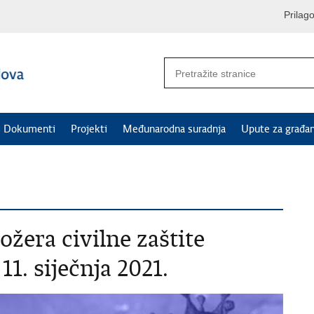
Prilag
Dokumenti
Projekti
Međunarodna suradnja
Upute za građa
ožera civilne zaštite
1. siječnja 2021.