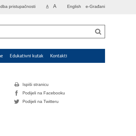
A
odba pristupačnosti
English
e-Građani
A
ne
Edukativni kutak
Kontakti
Ispiši stranicu
Podijeli na Facebooku
Podijeli na Twitteru