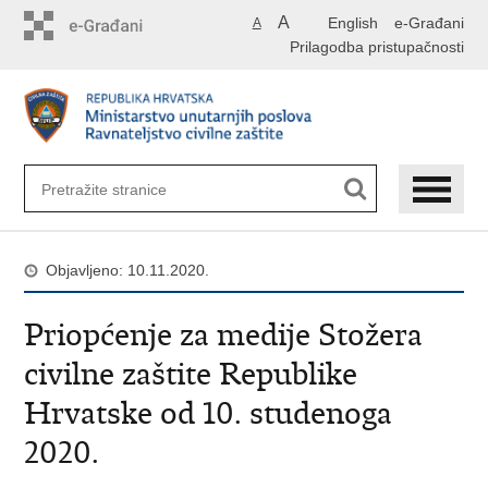
Preskoči
A
English
e-Građani
A
na
Prilagodba pristupačnosti
glavni
sadržaj
Objavljeno: 10.11.2020.
Priopćenje za medije Stožera
civilne zaštite Republike
Hrvatske od 10. studenoga
2020.