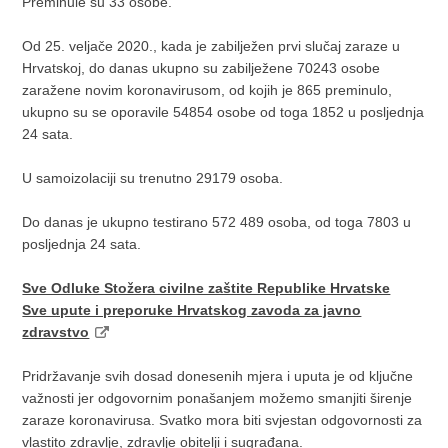
Preminule su 33 osobe.
Od 25. veljače 2020., kada je zabilježen prvi slučaj zaraze u
Hrvatskoj, do danas ukupno su zabilježene 70243 osobe
zaražene novim koronavirusom, od kojih je 865 preminulo,
ukupno su se oporavile 54854 osobe od toga 1852 u posljednja
24 sata.
U samoizolaciji su trenutno 29179 osoba.
Do danas je ukupno testirano 572 489 osoba, od toga 7803 u
posljednja 24 sata.
Sve Odluke Stožera civilne zaštite Republike Hrvatske
Sve upute i preporuke Hrvatskog zavoda za javno
zdravstvo
Pridržavanje svih dosad donesenih mjera i uputa je od ključne
važnosti jer odgovornim ponašanjem možemo smanjiti širenje
zaraze koronavirusa. Svatko mora biti svjestan odgovornosti za
vlastito zdravlje, zdravlje obitelji i sugrađana.