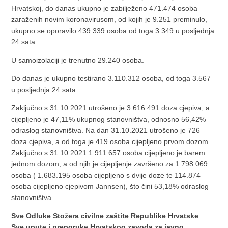
Hrvatskoj, do danas ukupno je zabilježeno 471.474 osoba
zaraženih novim koronavirusom, od kojih je 9.251 preminulo,
ukupno se oporavilo 439.339 osoba od toga 3.349 u posljednja
24 sata.
U samoizolaciji je trenutno 29.240 osoba.
Do danas je ukupno testirano 3.110.312 osoba, od toga 3.567
u posljednja 24 sata.
Zaključno s 31.10.2021 utrošeno je 3.616.491 doza cjepiva, a
cijepljeno je 47,11% ukupnog stanovništva, odnosno 56,42%
odraslog stanovništva. Na dan 31.10.2021 utrošeno je 726
doza cjepiva, a od toga je 419 osoba cijepljeno prvom dozom.
Zaključno s 31.10.2021 1.911.657 osoba cijepljeno je barem
jednom dozom, a od njih je cijepljenje završeno za 1.798.069
osoba ( 1.683.195 osoba cijepljeno s dvije doze te 114.874
osoba cijepljeno cjepivom Jannsen), što čini 53,18% odraslog
stanovništva.
Sve Odluke Stožera civilne zaštite Republike Hrvatske
Sve upute i preporuke Hrvatskog zavoda za javno