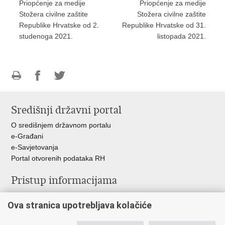
Priopćenje za medije
Priopćenje za medije
Stožera civilne zaštite
Stožera civilne zaštite
Republike Hrvatske od 2.
Republike Hrvatske od 31.
studenoga 2021.
listopada 2021.
Ispiši
Podijeli
Podijeli
stranicu
na
na
Središnji državni portal
Facebooku
Twitteru
O središnjem državnom portalu
e-Građani
e-Savjetovanja
Portal otvorenih podataka RH
Pristup informacijama
Pravo na pristup informacijama
Ova stranica upotrebljava kolačiće
Savjetovanje
Zaštita osobnih podataka