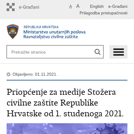
Preskoči
A
English
e-Građani
A
na
Prilagodba pristupačnosti
glavni
sadržaj
Objavljeno: 01.11.2021.
Priopćenje za medije Stožera
civilne zaštite Republike
Hrvatske od 1. studenoga 2021.