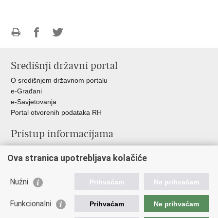
Ispiši
Podijeli
Podijeli
stranicu
na
na
Središnji državni portal
Facebooku
Twitteru
O središnjem državnom portalu
e-Građani
e-Savjetovanja
Portal otvorenih podataka RH
Pristup informacijama
Pravo na pristup informacijama
Ova stranica upotrebljava kolačiće
Savjetovanje
Zaštita osobnih podataka
Zapošljavanje
Nužni
Prihvaćam
Ne prihvaćam
Školovanje
Odnosi s javnošću
Funkcionalni
Prihvaćam
Ne prihvaćam