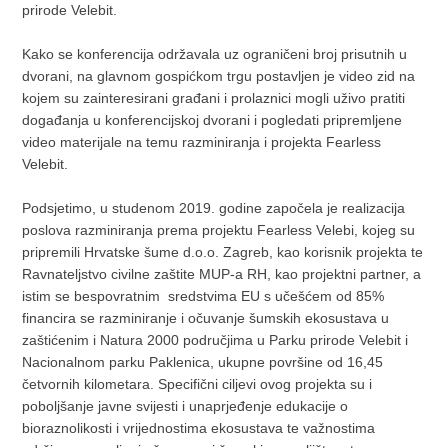
prirode Velebit.
Kako se konferencija održavala uz ograničeni broj prisutnih u
dvorani, na glavnom gospićkom trgu postavljen je video zid na
kojem su zainteresirani građani i prolaznici mogli uživo pratiti
događanja u konferencijskoj dvorani i pogledati pripremljene
video materijale na temu razminiranja i projekta Fearless
Velebit.
Podsjetimo, u studenom 2019. godine započela je realizacija
poslova razminiranja prema projektu Fearless Velebi, kojeg su
pripremili Hrvatske šume d.o.o. Zagreb, kao korisnik projekta te
Ravnateljstvo civilne zaštite MUP-a RH, kao projektni partner, a
istim se bespovratnim sredstvima EU s učešćem od 85%
financira se razminiranje i očuvanje šumskih ekosustava u
zaštićenim i Natura 2000 područjima u Parku prirode Velebit i
Nacionalnom parku Paklenica, ukupne površine od 16,45
četvornih kilometara. Specifični ciljevi ovog projekta su i
poboljšanje javne svijesti i unaprjeđenje edukacije o
bioraznolikosti i vrijednostima ekosustava te važnostima