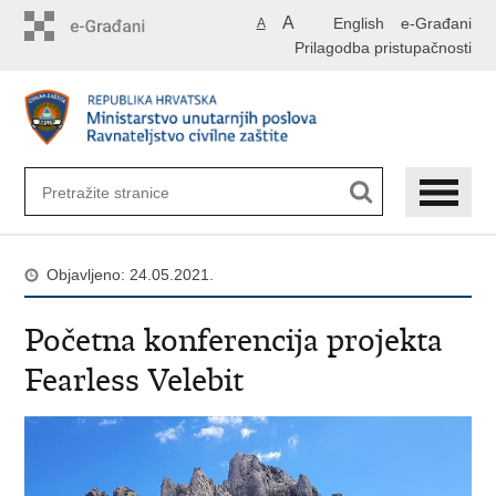
Preskoči
A
English
e-Građani
A
na
Prilagodba pristupačnosti
glavni
sadržaj
Objavljeno: 24.05.2021.
Početna konferencija projekta
Fearless Velebit