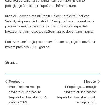
održivog upravljanja šumama i šumskim zemljištem te
poboljšanje šumske protupožarne infrastrukture.
Kroz 21 ugovor o razminiranju u okviru projekta Fearless
Velebit, ukupne vrijednosti 210,7 milijuna kuna, na realizaciji
poslova razminiranja angažirani su gotovo svi kapaciteti
hrvatskih pravnih osoba ovlaštenih za poslove razminiranja.
Poslovi razminiranja prema navedenom su projektu dovršeni
krajem prosinca 2020. godine.
Stranica
Prethodna
Sljedeća
Priopćenje za medije
Priopćenje za medije
Stožera civilne zaštite
Stožera civilne zaštite
Republike Hrvatske od 25.
Republike Hrvatske od 24.
svibnja 2021.
svibnja 2021.