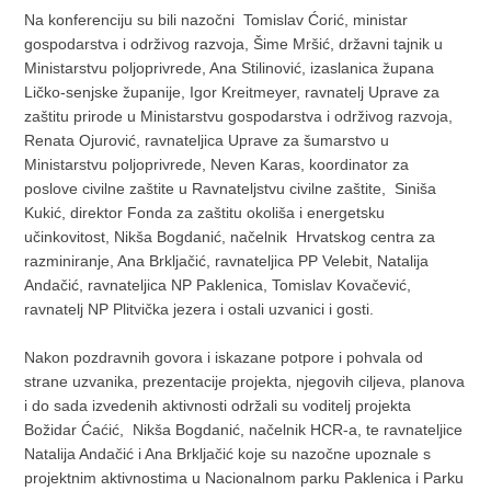
Na konferenciju su bili nazočni Tomislav Ćorić, ministar
gospodarstva i održivog razvoja, Šime Mršić, državni tajnik u
Ministarstvu poljoprivrede, Ana Stilinović, izaslanica župana
Ličko-senjske županije, Igor Kreitmeyer, ravnatelj Uprave za
zaštitu prirode u Ministarstvu gospodarstva i održivog razvoja,
Renata Ojurović, ravnateljica Uprave za šumarstvo u
Ministarstvu poljoprivrede, Neven Karas, koordinator za
poslove civilne zaštite u Ravnateljstvu civilne zaštite, Siniša
Kukić, direktor Fonda za zaštitu okoliša i energetsku
učinkovitost, Nikša Bogdanić, načelnik Hrvatskog centra za
razminiranje, Ana Brkljačić, ravnateljica PP Velebit, Natalija
Andačić, ravnateljica NP Paklenica, Tomislav Kovačević,
ravnatelj NP Plitvička jezera i ostali uzvanici i gosti.
Nakon pozdravnih govora i iskazane potpore i pohvala od
strane uzvanika, prezentacije projekta, njegovih ciljeva, planova
i do sada izvedenih aktivnosti održali su voditelj projekta
Božidar Ćaćić, Nikša Bogdanić, načelnik HCR-a, te ravnateljice
Natalija Andačić i Ana Brkljačić koje su nazočne upoznale s
projektnim aktivnostima u Nacionalnom parku Paklenica i Parku