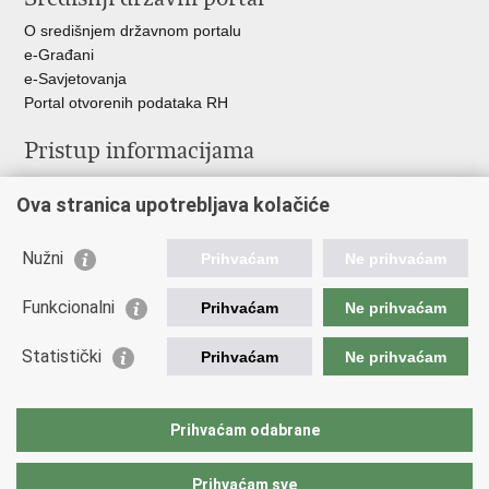
O središnjem državnom portalu
e-Građani
e-Savjetovanja
Portal otvorenih podataka RH
Pristup informacijama
Pravo na pristup informacijama
Ova stranica upotrebljava kolačiće
Savjetovanje
Zaštita osobnih podataka
Zapošljavanje
Nužni
Prihvaćam
Ne prihvaćam
Školovanje
Odnosi s javnošću
Funkcionalni
Prihvaćam
Ne prihvaćam
Važne poveznice
Statistički
Prihvaćam
Ne prihvaćam
Vlada Republike Hrvatske
Ministarstvo unutarnjih poslova
Prihvaćam odabrane
Ministarstvo obrane
Prihvaćam sve