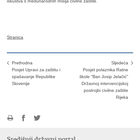
iskustva s međunarodnih misija civilne zaštite.
Stranica
Prethodna
Sljedeća
Posjet Upravi za zaštitu i
Posjet polaznika Ratne
spašavanje Republike
škole "Ban Josip Jelačić"
Slovenije
Državnoj intervencijskoj
postrojbi civilne zaštite
Rijeka
Ispiši
Podijeli
Podijeli
stranicu
na
na
Središnji državni portal
Facebooku
Twitteru