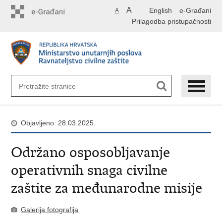
Preskoči
A
English
e-Građani
A
na
Prilagodba pristupačnosti
glavni
sadržaj
Objavljeno: 28.03.2025.
Održano osposobljavanje
operativnih snaga civilne
zaštite za međunarodne misije
Galerija fotografija