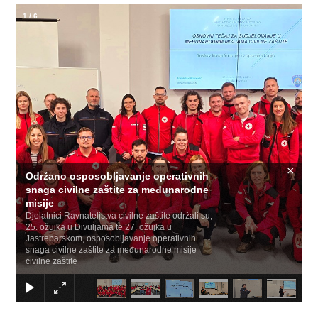
1
/
6
×
Održano osposobljavanje operativnih
snaga civilne zaštite za međunarodne
misije
Djelatnici Ravnateljstva civilne zaštite održali su,
25. ožujka u Divuljama te 27. ožujka u
Jastrebarskom, osposobljavanje operativnih
snaga civilne zaštite za međunarodne misije
civilne zaštite