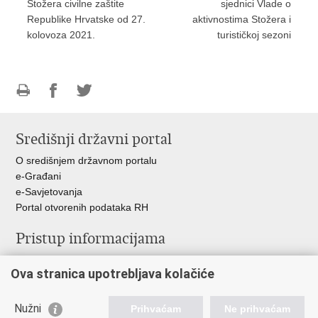
Stožera civilne zaštite
sjednici Vlade o
Republike Hrvatske od 27.
aktivnostima Stožera i
kolovoza 2021.
turističkoj sezoni
Ispiši
Podijeli
Podijeli
stranicu
na
na
Središnji državni portal
Facebooku
Twitteru
O središnjem državnom portalu
e-Građani
e-Savjetovanja
Portal otvorenih podataka RH
Pristup informacijama
Pravo na pristup informacijama
Ova stranica upotrebljava kolačiće
Savjetovanje
Zaštita osobnih podataka
Zapošljavanje
Nužni
Prihvaćam
Ne prihvaćam