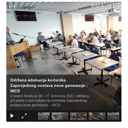
1
/
5
×
Održana edukacija korisnika
Zapovjednog sustava nove generacije -
NICS
U Ivanić-Gradu je 26. i 27. kolovoza 2021. održana
još jedna u nizu edukacija korisnika Zapovjednog
sustava nove generacije – NICS