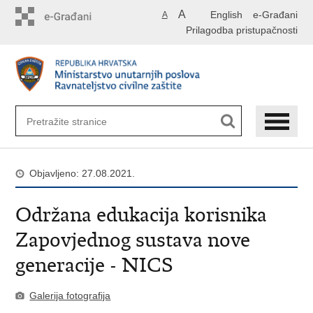
Preskoči
A
English
e-Građani
A
na
Prilagodba pristupačnosti
glavni
sadržaj
Objavljeno: 27.08.2021.
Održana edukacija korisnika
Zapovjednog sustava nove
generacije - NICS
Galerija fotografija