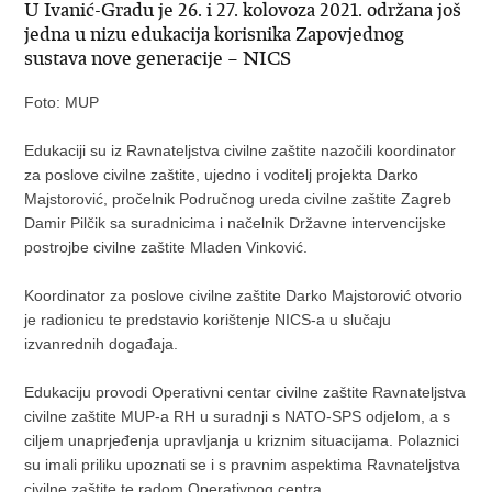
U Ivanić-Gradu je 26. i 27. kolovoza 2021. održana još
jedna u nizu edukacija korisnika Zapovjednog
sustava nove generacije – NICS
Foto: MUP
Edukaciji su iz Ravnateljstva civilne zaštite nazočili koordinator
za poslove civilne zaštite, ujedno i voditelj projekta Darko
Majstorović, pročelnik Područnog ureda civilne zaštite Zagreb
Damir Pilčik sa suradnicima i načelnik Državne intervencijske
postrojbe civilne zaštite Mladen Vinković.
Koordinator za poslove civilne zaštite Darko Majstorović otvorio
je radionicu te predstavio korištenje NICS-a u slučaju
izvanrednih događaja.
Edukaciju provodi Operativni centar civilne zaštite Ravnateljstva
civilne zaštite MUP-a RH u suradnji s NATO-SPS odjelom, a s
ciljem unaprjeđenja upravljanja u kriznim situacijama. Polaznici
su imali priliku upoznati se i s pravnim aspektima Ravnateljstva
civilne zaštite te radom Operativnog centra.