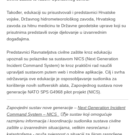
Također, edukaciji su prisustvovali i predstavnici Hrvatske
vojske, Državnog hidrometeorološkog zavoda, Hrvatskog
zavoda za hitnu medicinu te Državne geodetske uprave koji su
prisutnima predstavili svoje djelovanje u izvanrednim
događajima.
Predstavnici Ravnateljstva civilne zaštite kroz edukaciju
upoznali su polaznike sa sustavom NICS (Next Generation
Incident Command System) te kroz praktični rad naučili
upravljati sustavom putem web i mobilne aplikacije. Cilj i svrha
održavanja ove edukacije je osposobljavanje sudionika za
korištenje novih softverskih alata, Zapovjednog sustava nove
generacije NATO SPS G4968 pilot projekt (NICS).
Zapovjedni sustav nove generacije –
Next Generation Incident
Command System – NICS
je sustav koji omogućuje
razmjenu informacija i koordinaciju sudionika sustava civilne
zaštite u izvanrednim situacijama, velikim nesrećama i
katastrofama - pruža svjesnost o situaciji za širom raspršene