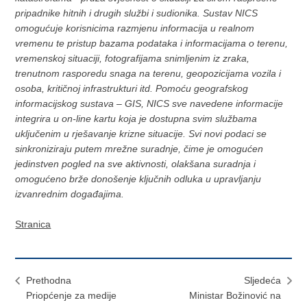
pripadnike hitnih i drugih službi i sudionika. Sustav NICS
omogućuje korisnicima razmjenu informacija u realnom
vremenu te pristup bazama podataka i informacijama o terenu,
vremenskoj situaciji, fotografijama snimljenim iz zraka,
trenutnom rasporedu snaga na terenu, geopozicijama vozila i
osoba, kritičnoj infrastrukturi itd. Pomoću geografskog
informacijskog sustava – GIS, NICS sve navedene informacije
integrira u on-line kartu koja je dostupna svim službama
uključenim u rješavanje krizne situacije. Svi novi podaci se
sinkroniziraju putem mrežne suradnje, čime je omogućen
jedinstven pogled na sve aktivnosti, olakšana suradnja i
omogućeno brže donošenje ključnih odluka u upravljanju
izvanrednim događajima.
Stranica
Prethodna
Sljedeća
Priopćenje za medije
Ministar Božinović na