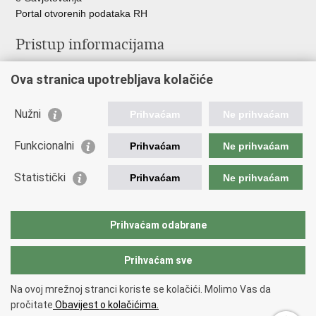
Portal otvorenih podataka RH
Pristup informacijama
Pravo na pristup informacijama
Ova stranica upotrebljava kolačiće
Savjetovanje
Zaštita osobnih podataka
Zapošljavanje
Nužni
Prihvaćam
Ne prihvaćam
Školovanje
Odnosi s javnošću
Funkcionalni
Prihvaćam
Ne prihvaćam
Važne poveznice
Statistički
Prihvaćam
Ne prihvaćam
Vlada Republike Hrvatske
Ministarstvo unutarnjih poslova
Prihvaćam odabrane
Ministarstvo obrane
Prihvaćam sve
Povratak na vrh
Na ovoj mrežnoj stranci koriste se kolačići. Molimo Vas da
Copyright © 2026 Ravnateljstvo civilne zaštite.
Uvjeti korištenja
.
Izjava o
pročitate
Obavijest o kolačićima.
pristupačnosti
.