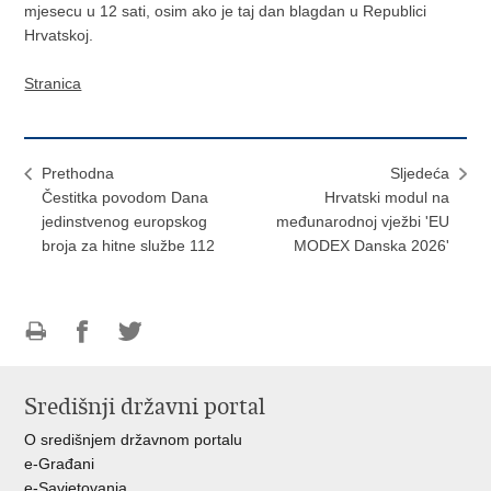
mjesecu u 12 sati, osim ako je taj dan blagdan u Republici
Hrvatskoj.
Stranica
Prethodna
Sljedeća
Čestitka povodom Dana
Hrvatski modul na
jedinstvenog europskog
međunarodnoj vježbi 'EU
broja za hitne službe 112
MODEX Danska 2026'
Ispiši
Podijeli
Podijeli
stranicu
na
na
Središnji državni portal
Facebooku
Twitteru
O središnjem državnom portalu
e-Građani
e-Savjetovanja