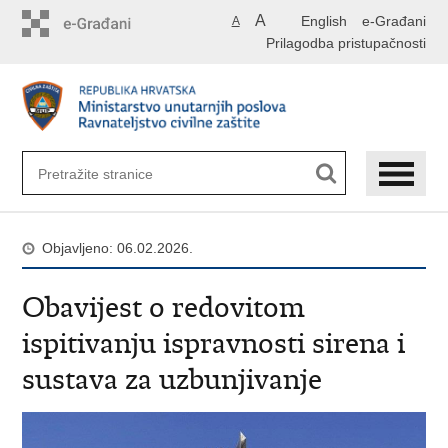
Preskoči
A
English
e-Građani
A
na
Prilagodba pristupačnosti
glavni
sadržaj
Objavljeno: 06.02.2026.
Obavijest o redovitom
ispitivanju ispravnosti sirena i
sustava za uzbunjivanje