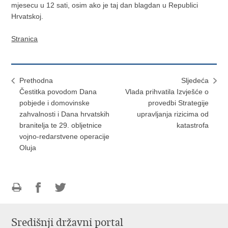
mjesecu u 12 sati, osim ako je taj dan blagdan u Republici
Hrvatskoj.
Stranica
Prethodna
Sljedeća
Čestitka povodom Dana
Vlada prihvatila Izvješće o
pobjede i domovinske
provedbi Strategije
zahvalnosti i Dana hrvatskih
upravljanja rizicima od
branitelja te 29. obljetnice
katastrofa
vojno-redarstvene operacije
Oluja
Ispiši
Podijeli
Podijeli
stranicu
na
na
Središnji državni portal
Facebooku
Twitteru