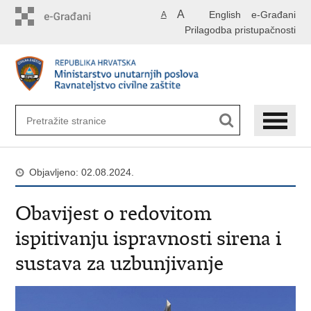
Preskoči
A
English
e-Građani
A
na
Prilagodba pristupačnosti
glavni
sadržaj
Objavljeno: 02.08.2024.
Obavijest o redovitom
ispitivanju ispravnosti sirena i
sustava za uzbunjivanje