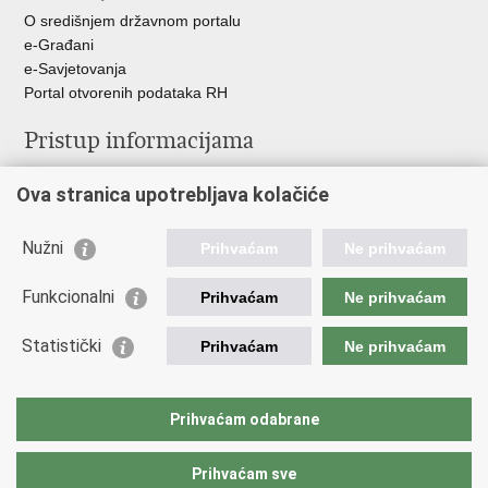
O središnjem državnom portalu
e-Građani
e-Savjetovanja
Portal otvorenih podataka RH
Pristup informacijama
Pravo na pristup informacijama
Ova stranica upotrebljava kolačiće
Savjetovanje
Zaštita osobnih podataka
Zapošljavanje
Nužni
Prihvaćam
Ne prihvaćam
Školovanje
Odnosi s javnošću
Funkcionalni
Prihvaćam
Ne prihvaćam
Važne poveznice
Statistički
Prihvaćam
Ne prihvaćam
Vlada Republike Hrvatske
Ministarstvo unutarnjih poslova
Prihvaćam odabrane
Ministarstvo obrane
Prihvaćam sve