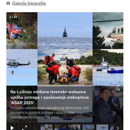
Galerija fotografija
1
/
43
×
Na Lošinju održana terensko-pokazna
vježba potrage i spašavanja zrakoplova
'ASAR 2025'
Provjera usklađenosti operativnog djelovanja svih
sastavnica sustava potrage i spašavanja
zrakoplova na kopnu i na moru