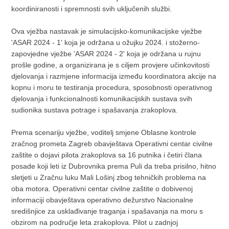
koordiniranosti i spremnosti svih uključenih službi.
Ova vježba nastavak je simulacijsko-komunikacijske vježbe
'ASAR 2024 - 1' koja je održana u ožujku 2024. i stožerno-
zapovjedne vježbe 'ASAR 2024 - 2' koja je održana u rujnu
prošle godine, a organizirana je s ciljem provjere učinkovitosti
djelovanja i razmjene informacija između koordinatora akcije na
kopnu i moru te testiranja procedura, sposobnosti operativnog
djelovanja i funkcionalnosti komunikacijskih sustava svih
sudionika sustava potrage i spašavanja zrakoplova.
Prema scenariju vježbe, voditelj smjene Oblasne kontrole
zračnog prometa Zagreb obavještava Operativni centar civilne
zaštite o dojavi pilota zrakoplova sa 16 putnika i četiri člana
posade koji leti iz Dubrovnika prema Puli da treba prisilno, hitno
sletjeti u Zračnu luku Mali Lošinj zbog tehničkih problema na
oba motora. Operativni centar civilne zaštite o dobivenoj
informaciji obavještava operativno dežurstvo Nacionalne
središnjice za usklađivanje traganja i spašavanja na moru s
obzirom na područje leta zrakoplova. Pilot u zadnjoj