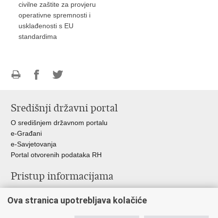
civilne zaštite za provjeru
operativne spremnosti i
usklađenosti s EU
standardima
Ispiši
Podijeli
Podijeli
stranicu
na
na
Središnji državni portal
Facebooku
Twitteru
O središnjem državnom portalu
e-Građani
e-Savjetovanja
Portal otvorenih podataka RH
Pristup informacijama
Pravo na pristup informacijama
Ova stranica upotrebljava kolačiće
Savjetovanje
Zaštita osobnih podataka