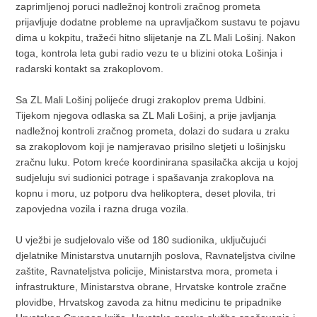
zaprimljenoj poruci nadležnoj kontroli zračnog prometa
prijavljuje dodatne probleme na upravljačkom sustavu te pojavu
dima u kokpitu, tražeći hitno slijetanje na ZL Mali Lošinj. Nakon
toga, kontrola leta gubi radio vezu te u blizini otoka Lošinja i
radarski kontakt sa zrakoplovom.
Sa ZL Mali Lošinj polijeće drugi zrakoplov prema Udbini.
Tijekom njegova odlaska sa ZL Mali Lošinj, a prije javljanja
nadležnoj kontroli zračnog prometa, dolazi do sudara u zraku
sa zrakoplovom koji je namjeravao prisilno sletjeti u lošinjsku
zračnu luku. Potom kreće koordinirana spasilačka akcija u kojoj
sudjeluju svi sudionici potrage i spašavanja zrakoplova na
kopnu i moru, uz potporu dva helikoptera, deset plovila, tri
zapovjedna vozila i razna druga vozila.
U vježbi je sudjelovalo više od 180 sudionika, uključujući
djelatnike Ministarstva unutarnjih poslova, Ravnateljstva civilne
zaštite, Ravnateljstva policije, Ministarstva mora, prometa i
infrastrukture, Ministarstva obrane, Hrvatske kontrole zračne
plovidbe, Hrvatskog zavoda za hitnu medicinu te pripadnike