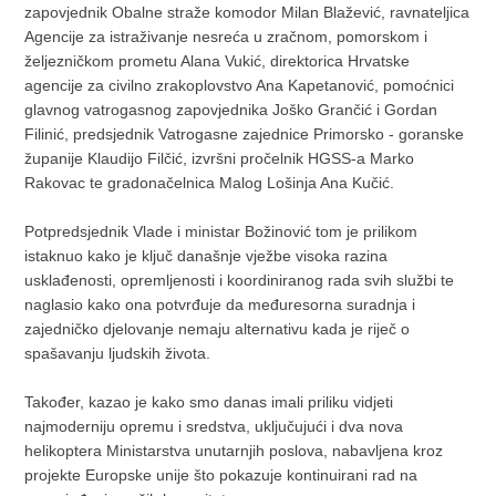
zapovjednik Obalne straže komodor Milan Blažević, ravnateljica
Agencije za istraživanje nesreća u zračnom, pomorskom i
željezničkom prometu Alana Vukić, direktorica Hrvatske
agencije za civilno zrakoplovstvo Ana Kapetanović, pomoćnici
glavnog vatrogasnog zapovjednika Joško Grančić i Gordan
Filinić, predsjednik Vatrogasne zajednice Primorsko - goranske
županije Klaudijo Filčić, izvršni pročelnik HGSS-a Marko
Rakovac te gradonačelnica Malog Lošinja Ana Kučić.
Potpredsjednik Vlade i ministar Božinović tom je prilikom
istaknuo kako je ključ današnje vježbe visoka razina
usklađenosti, opremljenosti i koordiniranog rada svih službi te
naglasio kako ona potvrđuje da međuresorna suradnja i
zajedničko djelovanje nemaju alternativu kada je riječ o
spašavanju ljudskih života.
Također, kazao je kako smo danas imali priliku vidjeti
najmoderniju opremu i sredstva, uključujući i dva nova
helikoptera Ministarstva unutarnjih poslova, nabavljena kroz
projekte Europske unije što pokazuje kontinuirani rad na