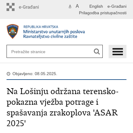
Preskoči
A
English
e-Građani
A
na
Prilagodba pristupačnosti
glavni
sadržaj
Objavljeno: 08.05.2025.
Na Lošinju održana terensko-
pokazna vježba potrage i
spašavanja zrakoplova 'ASAR
2025'