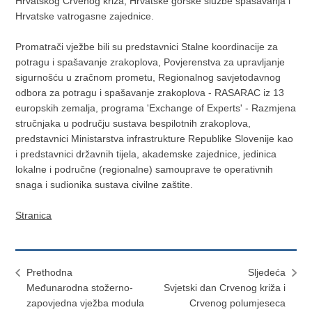
Hrvatskog Crvenog križa, Hrvatske gorske službe spašavanja i
Hrvatske vatrogasne zajednice.
Promatrači vježbe bili su predstavnici Stalne koordinacije za
potragu i spašavanje zrakoplova, Povjerenstva za upravljanje
sigurnošću u zračnom prometu, Regionalnog savjetodavnog
odbora za potragu i spašavanje zrakoplova - RASARAC iz 13
europskih zemalja, programa 'Exchange of Experts' - Razmjena
stručnjaka u području sustava bespilotnih zrakoplova,
predstavnici Ministarstva infrastrukture Republike Slovenije kao
i predstavnici državnih tijela, akademske zajednice, jedinica
lokalne i područne (regionalne) samouprave te operativnih
snaga i sudionika sustava civilne zaštite.
Stranica
Prethodna
Sljedeća
Međunarodna stožerno-
Svjetski dan Crvenog križa i
zapovjedna vježba modula
Crvenog polumjeseca