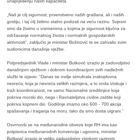
unaprjeđenju naših kapaciteta.
„Naš je cilj sigurnost, prvenstveno naših građana, ali i naših
gostiju, i taj cilj želimo stalno podizati na veću razinu. Svjesni
smo da živimo u vremenima u kojima je sigurnost ključna za
održavanje normalnog života i normalnih gospodarskih
aktivnosti“, zaključio je ministar Božinović te se zahvalio svim
sudionicima današnje vježbe.
Potpredsjednik Vlade i ministar Butković izrazio je zadovoljstvo
današnjom vježbom i dobrom koordinacijom svih nadležnih
službi te izjavio: “Danas se ovdje simulirala zrakoplovna
nesreća, koja je nesreća velikih razmjera, a to onda iziskuje i
traži koordiniranost, ne samo Nacionalne središnjice koja
pokriva morski dio, nego i Ravnateljstva civilne zaštite koji
pokriva kopneni dio. Godišnje imamo oko 600 - 700 akcija
spašavanja i traganja na moru, tako da smo dosta uigrani.“
Osvrnuvši se na međunarodne obveze koje RH ima kao
potpisnica međunarodnih konvencija i ugovora, ministar
Butković izrazio je veliko zadovoljstvo visokom razinom