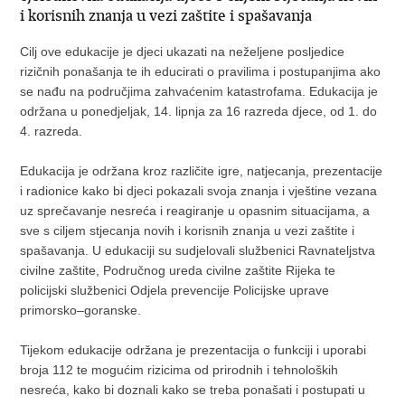
i korisnih znanja u vezi zaštite i spašavanja
Cilj ove edukacije je djeci ukazati na neželjene posljedice
rizičnih ponašanja te ih educirati o pravilima i postupanjima ako
se nađu na područjima zahvaćenim katastrofama. Edukacija je
održana u ponedjeljak, 14. lipnja za 16 razreda djece, od 1. do
4. razreda.
Edukacija je održana kroz različite igre, natjecanja, prezentacije
i radionice kako bi djeci pokazali svoja znanja i vještine vezana
uz sprečavanje nesreća i reagiranje u opasnim situacijama, a
sve s ciljem stjecanja novih i korisnih znanja u vezi zaštite i
spašavanja. U edukaciji su sudjelovali službenici Ravnateljstva
civilne zaštite, Područnog ureda civilne zaštite Rijeka te
policijski službenici Odjela prevencije Policijske uprave
primorsko–goranske.
Tijekom edukacije održana je prezentacija o funkciji i uporabi
broja 112 te mogućim rizicima od prirodnih i tehnoloških
nesreća, kako bi doznali kako se treba ponašati i postupati u