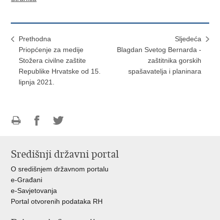
Prethodna
Sljedeća
Priopćenje za medije
Blagdan Svetog Bernarda -
Stožera civilne zaštite
zaštitnika gorskih
Republike Hrvatske od 15.
spašavatelja i planinara
lipnja 2021.
Ispiši
Podijeli
Podijeli
stranicu
na
na
Središnji državni portal
Facebooku
Twitteru
O središnjem državnom portalu
e-Građani
e-Savjetovanja
Portal otvorenih podataka RH