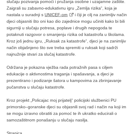
slučaju pozivanja pomoći i pružanja osobne i uzajamne zaštite.
Zaigrali su zabavno-edukativnu igru „Zemlja rizika“, koja je
nastala u suradnji s
UNICEF-om
i čiji je cilj na zanimljiv način
djeci objasniti što oni kao dio zajednice mogu učiniti kako bi bili
sigurniji u slučaju potresa, poplave i drugih nepogoda te
potaknuti razgovor o smanjenju rizika od katastrofa u školama.
Kroz još jednu igru, „Ruksak za katastrofe“, djeci je na zanimljiv
način objašnjeno što sve treba spremiti u ruksak koji sadrži
najnužnije stvari za slučaj katastrofe.
Održana je pokazna vježba rada potražnih pasa s ciljem
edukacije o aktivnostima traganja i spašavanja, a djeci je
prezentirano i podizanje šatora u kampovima za zbrinjavanje
pučanstva u slučaju katastrofe.
Kroz projekt „Policajac moj prijatelj“ policijski službenici PU
primorsko–goranske djeci su objasnili svoj rad i način na koji im
se mogu izravno obratiti za pomoć te ih ukratko educirali o
samozaštitnom ponašanju u slučaju nasilja.
Stranica