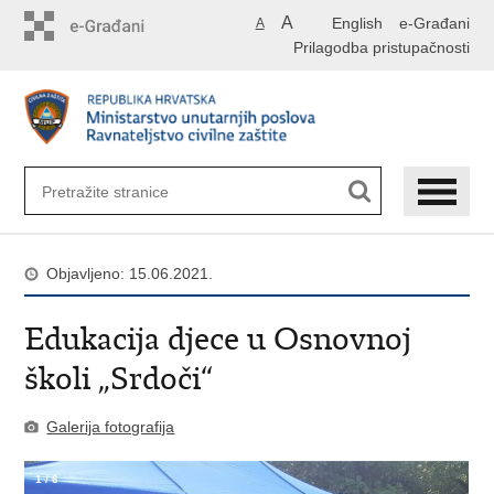
Preskoči
A
English
e-Građani
A
na
Prilagodba pristupačnosti
glavni
sadržaj
Objavljeno: 15.06.2021.
Edukacija djece u Osnovnoj
školi „Srdoči“
Galerija fotografija
1
/
6