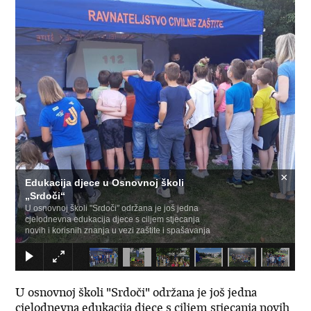
×
Edukacija djece u Osnovnoj školi
„Srdoči“
U osnovnoj školi "Srdoči" održana je još jedna
cjelodnevna edukacija djece s ciljem stjecanja
novih i korisnih znanja u vezi zaštite i spašavanja
U osnovnoj školi "Srdoči" održana je još jedna
cjelodnevna edukacija djece s ciljem stjecanja novih