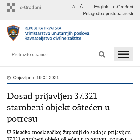
Preskoči
A
English
e-Građani
A
na
Prilagodba pristupačnosti
glavni
sadržaj
Objavljeno: 19.02.2021.
Dosad prijavljen 37.321
stambeni objekt oštećen u
potresu
U Sisačko-moslavačkoj županiji do sada je prijavljen
37.321 stambeni objekt oštećen u razornom potresu, a