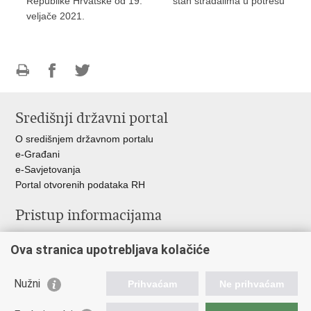
Republike Hrvatske od 19.
stan stradalima u potresu
veljače 2021.
Ispiši
Podijeli
Podijeli
stranicu
na
na
Središnji državni portal
Facebooku
Twitteru
O središnjem državnom portalu
e-Građani
e-Savjetovanja
Portal otvorenih podataka RH
Pristup informacijama
Pravo na pristup informacijama
Ova stranica upotrebljava kolačiće
Savjetovanje
Zaštita osobnih podataka
Zapošljavanje
Nužni
Prihvaćam
Ne prihvaćam
Školovanje