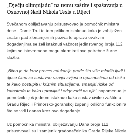
„Dječju olimpijadu“ na temu zaštite i spašavanja u
Osnovnoj školi Nikola Tesla u Rijeci
Svečanom obilježavanju prisustvovao je pomoćnik ministra
dr.sc. Damir Trut te tom prilikom istaknuo kako je zabilježen
znatan pad zlonamjernih poziva te upravo ovakvim
događanjima se želi istaknuti važnost jedinstvenog broja 112
kojim se istovremeno mogu alarmirati sve potrebne žurne
službe.
„
Bitno je da kroz proces edukacije prođe što više mladih ljudi i
djece čime se sustavno razvija svijest o opasnostima od rizika
te kako postupiti u kriznim situacijama, smanjiti rizike od
katastrofa te kako upravljati i odgovoriti na njih
“ napomenuo je
pomoćnik i još jednom istaknuo kako sustav civilne zaštite u
Gradu Rijeci i Primorsko-goranskoj županiji odlično funkcionira
što se vidi i danas kroz ovo događanje.
Uz pomoćnika ministra, obilježavanju Dana broja 112
prisustvovali su i zamjenik gradonačelnika Grada Rijeke Nikola