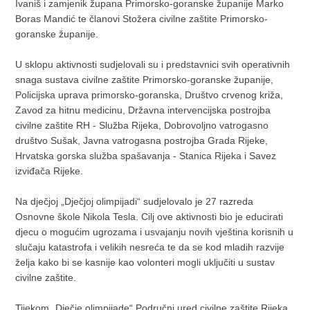
Ivaniš i zamjenik župana Primorsko-goranske županije Marko
Boras Mandić te članovi Stožera civilne zaštite Primorsko-
goranske županije.
U sklopu aktivnosti sudjelovali su i predstavnici svih operativnih
snaga sustava civilne zaštite Primorsko-goranske županije,
Policijska uprava primorsko-goranska, Društvo crvenog križa,
Zavod za hitnu medicinu, Državna intervencijska postrojba
civilne zaštite RH - Služba Rijeka, Dobrovoljno vatrogasno
društvo Sušak, Javna vatrogasna postrojba Grada Rijeke,
Hrvatska gorska služba spašavanja - Stanica Rijeka i Savez
izviđača Rijeke.
Na dječjoj „Dječjoj olimpijadi“ sudjelovalo je 27 razreda
Osnovne škole Nikola Tesla. Cilj ove aktivnosti bio je educirati
djecu o mogućim ugrozama i usvajanju novih vještina korisnih u
slučaju katastrofa i velikih nesreća te da se kod mladih razvije
želja kako bi se kasnije kao volonteri mogli uključiti u sustav
civilne zaštite.
Tijekom „Dječje olimpijade“ Područni ured civilne zaštite Rijeka