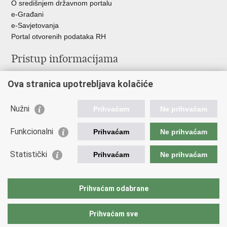
O središnjem državnom portalu
e-Građani
e-Savjetovanja
Portal otvorenih podataka RH
Pristup informacijama
Pravo na pristup informacijama
Ova stranica upotrebljava kolačiće
Savjetovanje
Zaštita osobnih podataka
Zapošljavanje
Nužni
Prihvaćam
Ne prihvaćam
Školovanje
Odnosi s javnošću
Funkcionalni
Prihvaćam
Ne prihvaćam
Važne poveznice
Statistički
Prihvaćam
Ne prihvaćam
Vlada Republike Hrvatske
Ministarstvo unutarnjih poslova
Prihvaćam odabrane
Ministarstvo obrane
Prihvaćam sve