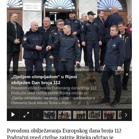
×
„Dječjom olimpijadom“ u Rijeci
obilježen Dan broja 112
Povodom obilježavanja Europskog dana broja 112
Područni ured civilne zaštite Rijeka održao je
„Dječju olimpijadu“ na temu zaštite i spašavanja u
Osnovnoj školi Nikola Tesla u Rijeci
Povodom obilježavanja Europskog dana broja 112
Područni ured civilne zaštite Rijeka održao je