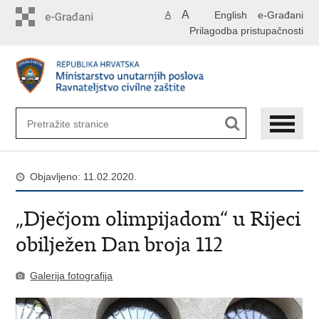
Preskoči
A
English
e-Građani
A
na
Prilagodba pristupačnosti
glavni
sadržaj
Objavljeno: 11.02.2020.
„Dječjom olimpijadom“ u Rijeci
obilježen Dan broja 112
Galerija fotografija
1
/
12