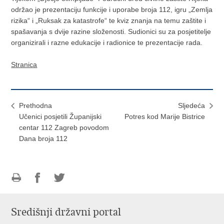
održao je prezentaciju funkcije i uporabe broja 112, igru „Zemlja
rizika“ i „Ruksak za katastrofe“ te kviz znanja na temu zaštite i
spašavanja s dvije razine složenosti. Sudionici su za posjetitelje
organizirali i razne edukacije i radionice te prezentacije rada.
Stranica
Prethodna
Sljedeća
Učenici posjetili Županijski
Potres kod Marije Bistrice
centar 112 Zagreb povodom
Dana broja 112
Ispiši
Podijeli
Podijeli
stranicu
na
na
Središnji državni portal
Facebooku
Twitteru