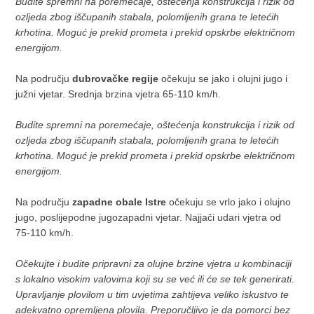
Budite spremni na poremećaje, oštećenja konstrukcija i rizik od
ozljeda zbog iščupanih stabala, polomljenih grana te letećih
krhotina. Moguć je prekid prometa i prekid opskrbe električnom
energijom.
Na području
dubrovačke regije
očekuju se jako i olujni jugo i
južni vjetar. Srednja brzina vjetra 65-110 km/h.
Budite spremni na poremećaje, oštećenja konstrukcija i rizik od
ozljeda zbog iščupanih stabala, polomljenih grana te letećih
krhotina. Moguć je prekid prometa i prekid opskrbe električnom
energijom.
Na području
zapadne obale Istre
očekuju se vrlo jako i olujno
jugo, poslijepodne jugozapadni vjetar. Najjači udari vjetra od
75-110 km/h.
Očekujte i budite pripravni za olujne brzine vjetra u kombinaciji
s lokalno visokim valovima koji su se već ili će se tek generirati.
Upravljanje plovilom u tim uvjetima zahtijeva veliko iskustvo te
adekvatno opremljena plovila. Preporučljivo je da pomorci bez