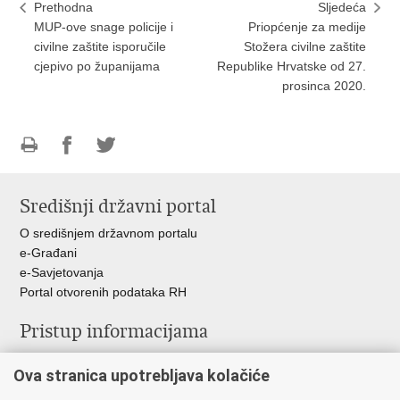
Prethodna
Sljedeća
MUP-ove snage policije i
Priopćenje za medije
civilne zaštite isporučile
Stožera civilne zaštite
cjepivo po županijama
Republike Hrvatske od 27.
prosinca 2020.
Ispiši
Podijeli
Podijeli
stranicu
na
na
Središnji državni portal
Facebooku
Twitteru
O središnjem državnom portalu
e-Građani
e-Savjetovanja
Portal otvorenih podataka RH
Pristup informacijama
Pravo na pristup informacijama
Ova stranica upotrebljava kolačiće
Savjetovanje
Zaštita osobnih podataka