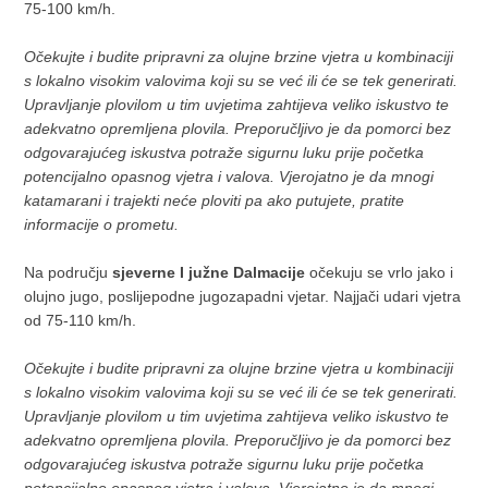
75-100 km/h.
Očekujte i budite pripravni za olujne brzine vjetra u kombinaciji
s lokalno visokim valovima koji su se već ili će se tek generirati.
Upravljanje plovilom u tim uvjetima zahtijeva veliko iskustvo te
adekvatno opremljena plovila. Preporučljivo je da pomorci bez
odgovarajućeg iskustva potraže sigurnu luku prije početka
potencijalno opasnog vjetra i valova. Vjerojatno je da mnogi
katamarani i trajekti neće ploviti pa ako putujete, pratite
informacije o prometu.
Na području
sjeverne I južne Dalmacije
očekuju se vrlo jako i
olujno jugo, poslijepodne jugozapadni vjetar. Najjači udari vjetra
od 75-110 km/h.
Očekujte i budite pripravni za olujne brzine vjetra u kombinaciji
s lokalno visokim valovima koji su se već ili će se tek generirati.
Upravljanje plovilom u tim uvjetima zahtijeva veliko iskustvo te
adekvatno opremljena plovila. Preporučljivo je da pomorci bez
odgovarajućeg iskustva potraže sigurnu luku prije početka
potencijalno opasnog vjetra i valova. Vjerojatno je da mnogi