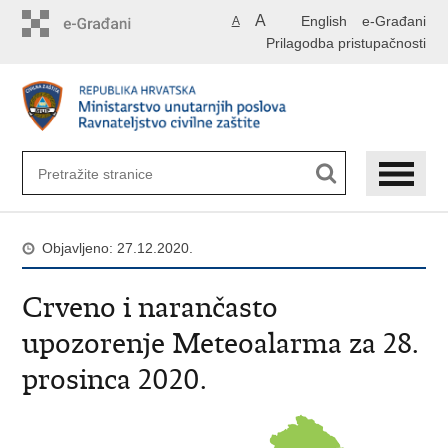
Preskoči
A
English
e-Građani
A
na
Prilagodba pristupačnosti
glavni
sadržaj
Objavljeno: 27.12.2020.
Crveno i narančasto
upozorenje Meteoalarma za 28.
prosinca 2020.