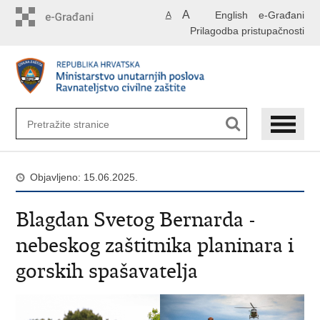
Preskoči
A
English
e-Građani
A
na
Prilagodba pristupačnosti
glavni
sadržaj
Objavljeno: 15.06.2025.
Blagdan Svetog Bernarda -
nebeskog zaštitnika planinara i
gorskih spašavatelja