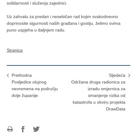
solidarnosti i služenja zajednici.
Uz zahvalu za predan i nesebičan rad kojim svakodnevno
doprinosite sigurnosti naših građana i gostiju, želimo svima
puno uspjeha u daljnjem radu.
Stranica
Prethodna
Sljedeća
Posljedice olujnog
Održana druga radionica za
nevremena na području
izradu smjernica za
dvije županije
smanjenje rizika od
katastrofa u okviru projekta
DrawData
Ispiši
Podijeli
Podijeli