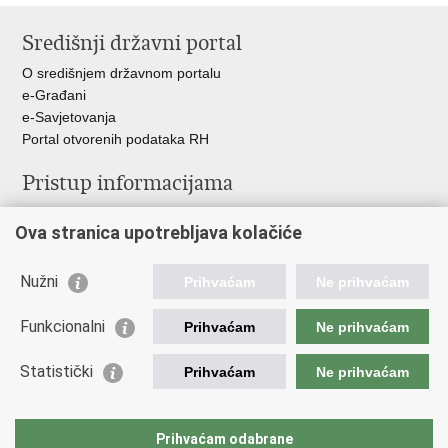
stranicu
na
na
Središnji državni portal
Facebooku
Twitteru
O središnjem državnom portalu
e-Građani
e-Savjetovanja
Portal otvorenih podataka RH
Pristup informacijama
Pravo na pristup informacijama
Ova stranica upotrebljava kolačiće
Savjetovanje
Zaštita osobnih podataka
Zapošljavanje
Nužni
Prihvaćam
Ne prihvaćam
Školovanje
Odnosi s javnošću
Funkcionalni
Prihvaćam
Ne prihvaćam
Važne poveznice
Statistički
Prihvaćam
Ne prihvaćam
Vlada Republike Hrvatske
Ministarstvo unutarnjih poslova
Prihvaćam odabrane
Ministarstvo obrane