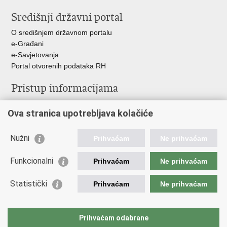
Središnji državni portal
O središnjem državnom portalu
e-Građani
e-Savjetovanja
Portal otvorenih podataka RH
Pristup informacijama
Pravo na pristup informacijama
Ova stranica upotrebljava kolačiće
Savjetovanje
Zaštita osobnih podataka
Zapošljavanje
Nužni
Prihvaćam
Ne prihvaćam
Školovanje
Odnosi s javnošću
Funkcionalni
Prihvaćam
Ne prihvaćam
Važne poveznice
Statistički
Prihvaćam
Ne prihvaćam
Vlada Republike Hrvatske
Ministarstvo unutarnjih poslova
Prihvaćam odabrane
Ministarstvo obrane