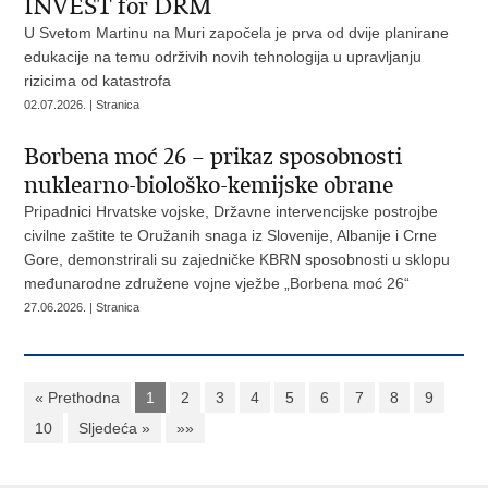
INVEST for DRM
U Svetom Martinu na Muri započela je prva od dvije planirane
edukacije na temu održivih novih tehnologija u upravljanju
rizicima od katastrofa
02.07.2026. | Stranica
Borbena moć 26 – prikaz sposobnosti
nuklearno-biološko-kemijske obrane
Pripadnici Hrvatske vojske, Državne intervencijske postrojbe
civilne zaštite te Oružanih snaga iz Slovenije, Albanije i Crne
Gore, demonstrirali su zajedničke KBRN sposobnosti u sklopu
međunarodne združene vojne vježbe „Borbena moć 26“
27.06.2026. | Stranica
« Prethodna
1
2
3
4
5
6
7
8
9
10
Sljedeća »
»»