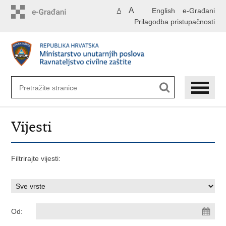
Preskoči
A
English
e-Građani
A
na
Prilagodba pristupačnosti
glavni
sadržaj
Vijesti
Filtrirajte vijesti:
Od: