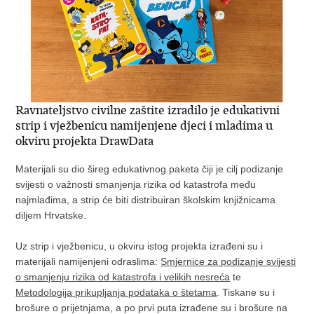
Ravnateljstvo civilne zaštite izradilo je edukativni
strip i vježbenicu namijenjene djeci i mladima u
okviru projekta DrawData
Materijali su dio šireg edukativnog paketa čiji je cilj podizanje
svijesti o važnosti smanjenja rizika od katastrofa među
najmlađima, a strip će biti distribuiran školskim knjižnicama
diljem Hrvatske.
Uz strip i vježbenicu, u okviru istog projekta izrađeni su i
materijali namijenjeni odraslima:
Smjernice za podizanje svijesti
o smanjenju rizika od katastrofa i velikih nesreća
te
Metodologija prikupljanja podataka o štetama
. Tiskane su i
brošure o prijetnjama, a po prvi puta izrađene su i brošure na