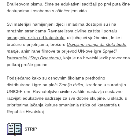
Brailleovom pismu
, čime se edukativni sadržaji po prvi puta čine
dostupnima i osobama s oštećenjem vida.
Svi materijali namijenjeni djeci i mladima dostupni su i na
mrežnim
stranicama Ravnateljstva civilne zaštite
i
portalu
smanjenja rizika od katastrofa
, uključujući vježbenicu, letke i
brošure o prijetnjama, brošuru
Usvojimo znanja da šteta bude
manje
, animirane filmove te prijevod UN-ove igre
Spriječi
katastrofe! (Stop Disasters!)
, koja je na hrvatski jezik prevedena
potkraj prošle godine.
Podsjećamo kako su osnovnim školama prethodno
distribuirane i igre na ploči
Zemlja rizika
, izrađene u suradnji s
UNICEF-om. Ravnateljstvo civilne zaštite nastavlja sustavno
razvijati edukativne sadržaje za sve dobne skupine, u skladu s
prioritetima jačanja kulture smanjenja rizika od katastrofa u
Republici Hrvatskoj.
STRIP