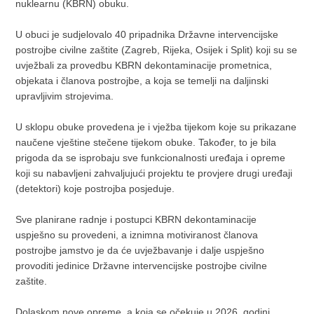
nuklearnu (KBRN) obuku.
U obuci je sudjelovalo 40 pripadnika Državne intervencijske
postrojbe civilne zaštite (Zagreb, Rijeka, Osijek i Split) koji su se
uvježbali za provedbu KBRN dekontaminacije prometnica,
objekata i članova postrojbe, a koja se temelji na daljinski
upravljivim strojevima.
U sklopu obuke provedena je i vježba tijekom koje su prikazane
naučene vještine stečene tijekom obuke. Također, to je bila
prigoda da se isprobaju sve funkcionalnosti uređaja i opreme
koji su nabavljeni zahvaljujući projektu te provjere drugi uređaji
(detektori) koje postrojba posjeduje.
Sve planirane radnje i postupci KBRN dekontaminacije
uspješno su provedeni, a iznimna motiviranost članova
postrojbe jamstvo je da će uvježbavanje i dalje uspješno
provoditi jedinice Državne intervencijske postrojbe civilne
zaštite.
Dolaskom nove opreme, a koja se očekuje u 2026. godini,