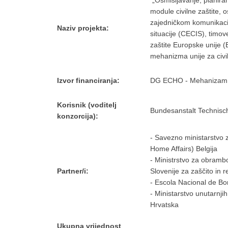
„Osmišljavanje, planiran
module civilne zaštite, 
zajedničkom komunikacij
Naziv projekta:
situacije (CECIS), timov
zaštite Europske unije 
mehanizma unije za civi
Izvor financiranja:
DG ECHO - Mehanizam un
Korisnik (voditelj
Bundesanstalt Technis
konzorcija):
- Savezno ministarstvo 
Home Affairs) Belgija
- Ministrstvo za obramb
Partner/i:
Slovenije za zaščito in
- Escola Nacional de Bo
- Ministarstvo unutarnjih
Hrvatska
Ukupna vrijednost