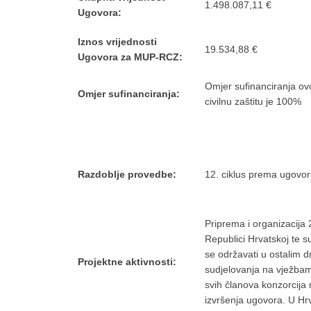
1.498.087,11 €
Ugovora:
Iznos vrijednosti
19.534,88 €
Ugovora za MUP-RCZ:
Omjer sufinanciranja ov
Omjer sufinanciranja:
civilnu zaštitu je 100%
Razdoblje provedbe:
12. ciklus prema ugovor
Priprema i organizacija
Republici Hrvatskoj te 
se održavati u ostalim 
Projektne aktivnosti:
sudjelovanja na vježbam
svih članova konzorcija
izvršenja ugovora. U Hrv