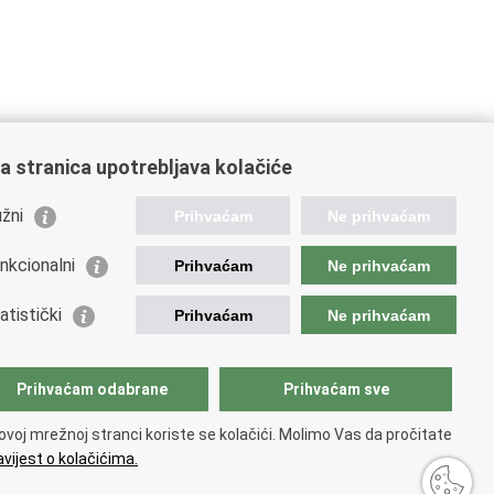
a stranica upotrebljava kolačiće
žni
Prihvaćam
Ne prihvaćam
nkcionalni
Prihvaćam
Ne prihvaćam
ažne poveznice
atistički
Prihvaćam
Ne prihvaćam
da Republike Hrvatske
istarstvo unutarnjih poslova
istarstvo obrane
Prihvaćam odabrane
Prihvaćam sve
ovoj mrežnoj stranci koriste se kolačići. Molimo Vas da pročitate
vijest o kolačićima.