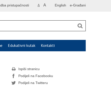
A
odba pristupačnosti
English
e-Građani
A
ne
Edukativni kutak
Kontakti
Ispiši stranicu
Podijeli na Facebooku
Podijeli na Twitteru