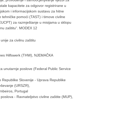
je, provođenje i samoocjenjivanje vježbi za
ostale kapacitete za odgovor registrirane u
skom i informacijskom sustavu za hitne
e tehničke pomoći (TAST) i timove civilne
(EUCPT) za razmještanje u misijama u sklopu
lnu zaštitu“. MODEX 12
ije za civilnu zaštitu
ches Hilfswerk (THW), NJEMAČKA
za unutarnje poslove (Federal Public Service
o Republike Slovenije - Uprava Republike
 reševanje (URSZR),
mbeiros, Portugal
 poslova - Ravnateljstvo civilne zaštite (MUP),