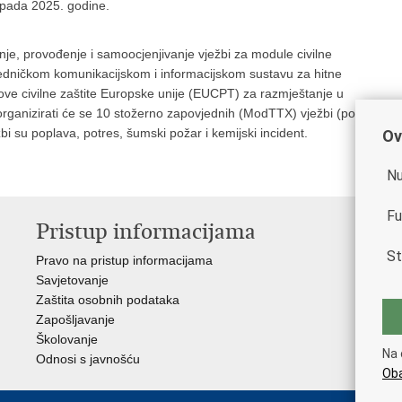
topada 2025. godine.
je, provođenje i samoocjenjivanje vježbi za module civilne
ajedničkom komunikacijskom i informacijskom sustavu za hitne
ove civilne zaštite Europske unije (EUCPT) za razmještanje u
organizirati će se 10 stožerno zapovjednih (ModTTX) vježbi (po
ežbi su poplava, potres, šumski požar i kemijski incident.
Ov
Nu
Fu
Pristup informacijama
V
St
Pravo na pristup informacijama
Vla
Savjetovanje
Min
Zaštita osobnih podataka
Min
Zapošljavanje
Školovanje
Na 
Odnosi s javnošću
Oba