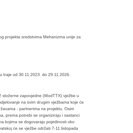
og projekta sredstvima Mehanizma unije za
u traje od 30.11.2023. do 29.11.2026.
 2 stožerne zapovjedne (ModTTX) vježbe u
sudjelovanje na svim drugim vježbama koje će
državama - partnerima na projektu. Osim
a, prema potrebi se organiziraju i sastanci
 na kojima se dogovaraju pojedinosti oko
atskoj će se vježbe održati 7-11 listopada