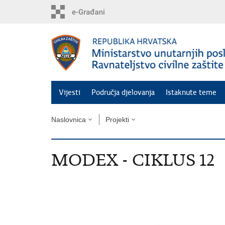
Preskoči
na
glavni
sadržaj
Vijesti
Područja djelovanja
Istaknute teme
Naslovnica
Projekti
MODEX - CIKLUS 12