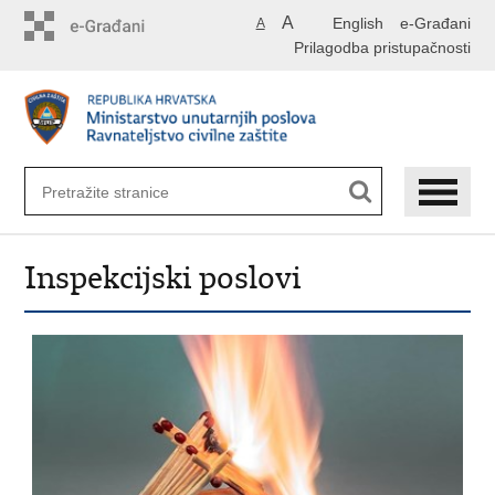
Preskoči
A
English
e-Građani
A
na
Prilagodba pristupačnosti
glavni
sadržaj
Inspekcijski poslovi