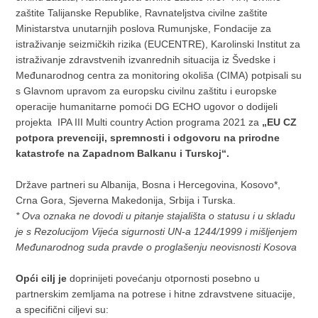
zaštite Talijanske Republike, Ravnateljstva civilne zaštite
Ministarstva unutarnjih poslova Rumunjske, Fondacije za
istraživanje seizmičkih rizika (EUCENTRE), Karolinski Institut za
istraživanje zdravstvenih izvanrednih situacija iz Švedske i
Međunarodnog centra za monitoring okoliša (CIMA) potpisali su
s Glavnom upravom za europsku civilnu zaštitu i europske
operacije humanitarne pomoći DG ECHO ugovor o dodijeli
projekta IPA III Multi country Action programa 2021 za
„EU CZ
potpora prevenciji, spremnosti i odgovoru na prirodne
katastrofe na Zapadnom Balkanu i Turskoj“.
Države partneri su Albanija, Bosna i Hercegovina, Kosovo*,
Crna Gora, Sjeverna Makedonija, Srbija i Turska.
* Ova oznaka ne dovodi u pitanje stajališta o statusu i u skladu
je s Rezolucijom Vijeća sigurnosti UN-a 1244/1999 i mišljenjem
Međunarodnog suda pravde o proglašenju neovisnosti Kosova
Opći cilj je
doprinijeti povećanju otpornosti posebno u
partnerskim zemljama na potrese i hitne zdravstvene situacije,
a specifični ciljevi su: