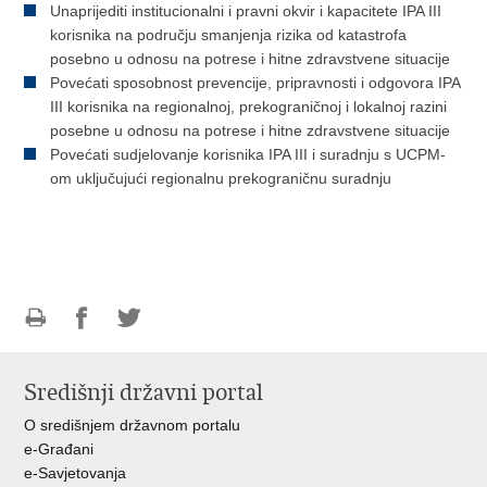
Unaprijediti institucionalni i pravni okvir i kapacitete IPA III
korisnika na području smanjenja rizika od katastrofa
posebno u odnosu na potrese i hitne zdravstvene situacije
Povećati sposobnost prevencije, pripravnosti i odgovora IPA
III korisnika na regionalnoj, prekograničnoj i lokalnoj razini
posebne u odnosu na potrese i hitne zdravstvene situacije
Povećati sudjelovanje korisnika IPA III i suradnju s UCPM-
om uključujući regionalnu prekograničnu suradnju
Ispiši
Podijeli
Podijeli
stranicu
na
na
Središnji državni portal
Facebooku
Twitteru
O središnjem državnom portalu
e-Građani
e-Savjetovanja