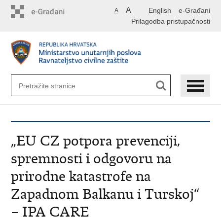
Preskoči
A
English
e-Građani
A
na
Prilagodba pristupačnosti
glavni
sadržaj
„EU CZ potpora prevenciji,
spremnosti i odgovoru na
prirodne katastrofe na
Zapadnom Balkanu i Turskoj“
– IPA CARE