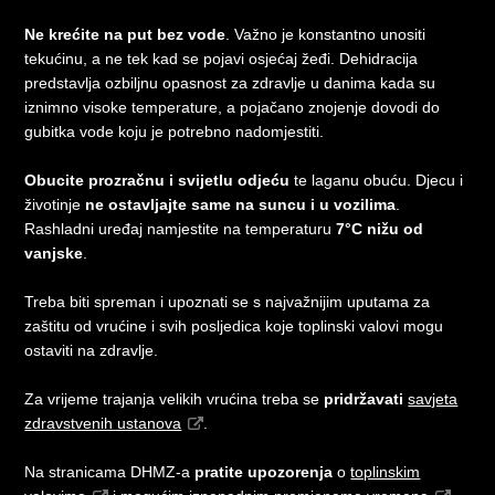
Ne krećite na put bez vode
. Važno je konstantno unositi
tekućinu, a ne tek kad se pojavi osjećaj žeđi. Dehidracija
predstavlja ozbiljnu opasnost za zdravlje u danima kada su
iznimno visoke temperature, a pojačano znojenje dovodi do
gubitka vode koju je potrebno nadomjestiti.
Obucite prozračnu i svijetlu odjeću
te laganu obuću. Djecu i
životinje
ne ostavljajte same na suncu i u vozilima
.
Rashladni uređaj namjestite na temperaturu
7°C nižu od
vanjske
.
Treba biti spreman i upoznati se s najvažnijim uputama za
zaštitu od vrućine i svih posljedica koje toplinski valovi mogu
ostaviti na zdravlje.
Za vrijeme trajanja velikih vrućina treba se
pridržavati
savjeta
zdravstvenih ustanova
.
Na stranicama DHMZ-a
pratite upozorenja
o
toplinskim