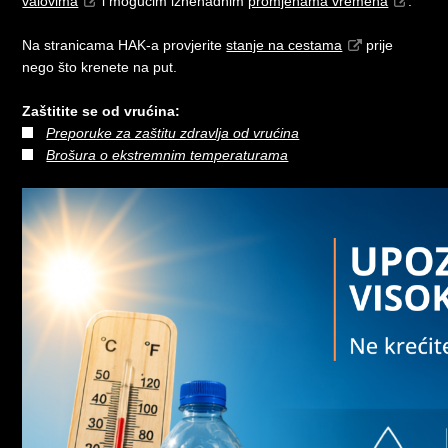
valovima
i mogućim iznenadnim
promjenama vremena
.
Na stranicama HAK-a provjerite
stanje na cestama
prije
nego što krenete na put.
Zaštitite se od vrućina:
Preporuke za zaštitu zdravlja od vrućina
Brošura o ekstremnim temperaturama