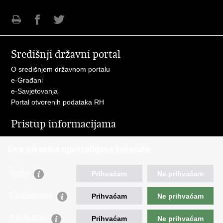
Ispiši
Podijeli
Podijeli
stranicu
na
na
Središnji državni portal
Facebooku
Twitteru
O središnjem državnom portalu
e-Građani
e-Savjetovanja
Portal otvorenih podataka RH
Pristup informacijama
Pravo na pristup informacijama
Ova stranica upotrebljava kolačiće
Savjetovanje
Zaštita osobnih podataka
Zapošljavanje
Nužni
Prihvaćam
Ne prihvaćam
Školovanje
Odnosi s javnošću
Funkcionalni
Prihvaćam
Ne prihvaćam
Važne poveznice
Statistički
Prihvaćam
Ne prihvaćam