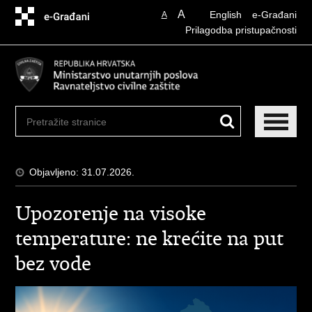
Preskoči
A
English
e-Građani
A
na
Prilagodba pristupačnosti
glavni
sadržaj
Objavljeno: 31.07.2026.
Upozorenje na visoke
temperature: ne krećite na put
bez vode