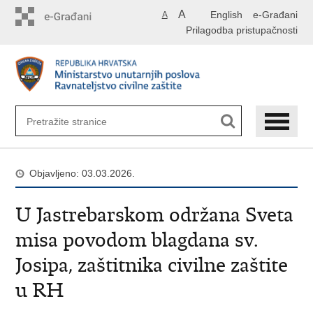
Preskoči
A
English
e-Građani
A
na
Prilagodba pristupačnosti
glavni
sadržaj
Objavljeno: 03.03.2026.
U Jastrebarskom održana Sveta
misa povodom blagdana sv.
Josipa, zaštitnika civilne zaštite
u RH