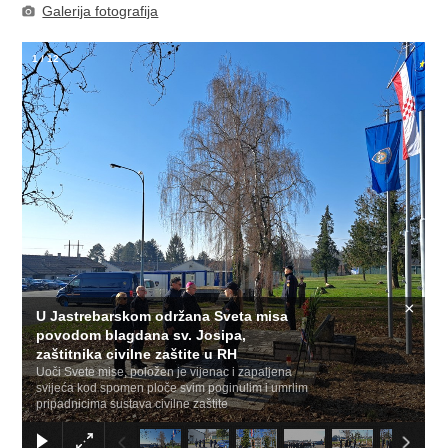
Galerija fotografija
1
/
12
×
U Jastrebarskom održana Sveta misa
povodom blagdana sv. Josipa,
zaštitnika civilne zaštite u RH
Uoči Svete mise, položen je vijenac i zapaljena
svijeća kod spomen ploče svim poginulim i umrlim
pripadnicima sustava civilne zaštite