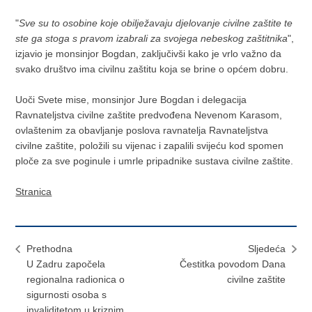
"
Sve su to osobine koje obilježavaju djelovanje civilne zaštite te
ste ga stoga s pravom izabrali za svojega nebeskog zaštitnika
",
izjavio je monsinjor Bogdan, zaključivši kako je vrlo važno da
svako društvo ima civilnu zaštitu koja se brine o općem dobru.
Uoči Svete mise, monsinjor Jure Bogdan i delegacija
Ravnateljstva civilne zaštite predvođena Nevenom Karasom,
ovlaštenim za obavljanje poslova ravnatelja Ravnateljstva
civilne zaštite, položili su vijenac i zapalili svijeću kod spomen
ploče za sve poginule i umrle pripadnike sustava civilne zaštite.
Stranica
Prethodna
Sljedeća
U Zadru započela
Čestitka povodom Dana
regionalna radionica o
civilne zaštite
sigurnosti osoba s
invaliditetom u kriznim