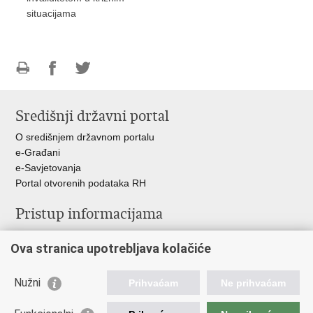
situacijama
Ispiši
Podijeli
Podijeli
stranicu
na
na
Središnji državni portal
Facebooku
Twitteru
O središnjem državnom portalu
e-Građani
e-Savjetovanja
Portal otvorenih podataka RH
Pristup informacijama
Pravo na pristup informacijama
Ova stranica upotrebljava kolačiće
Savjetovanje
Zaštita osobnih podataka
Zapošljavanje
Nužni
Prihvaćam
Ne prihvaćam
Školovanje
Odnosi s javnošću