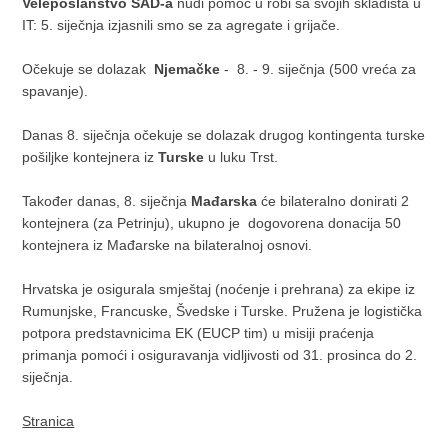
Veleposlanstvo SAD-a
nudi pomoć u robi sa svojih skladišta u
IT: 5. siječnja izjasnili smo se za agregate i grijače.
Očekuje se dolazak
Njemačke
- 8. - 9. siječnja (500 vreća za
spavanje).
Danas 8. siječnja očekuje se dolazak drugog kontingenta turske
pošiljke kontejnera iz
Turske
u luku Trst.
Također danas, 8. siječnja
Mađarska
će bilateralno donirati 2
kontejnera (za Petrinju), ukupno je dogovorena donacija 50
kontejnera iz Mađarske na bilateralnoj osnovi.
Hrvatska je osigurala smještaj (noćenje i prehrana) za ekipe iz
Rumunjske, Francuske, Švedske i Turske. Pružena je logistička
potpora predstavnicima EK (EUCP tim) u misiji praćenja
primanja pomoći i osiguravanja vidljivosti od 31. prosinca do 2.
siječnja.
Stranica