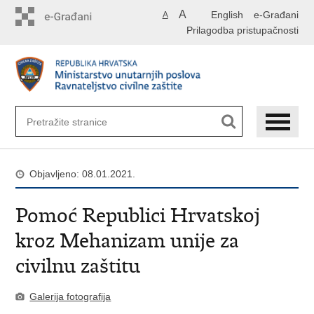
Preskoči
A
English
e-Građani
A
na
Prilagodba pristupačnosti
glavni
sadržaj
Objavljeno: 08.01.2021.
Pomoć Republici Hrvatskoj
kroz Mehanizam unije za
civilnu zaštitu
Galerija fotografija