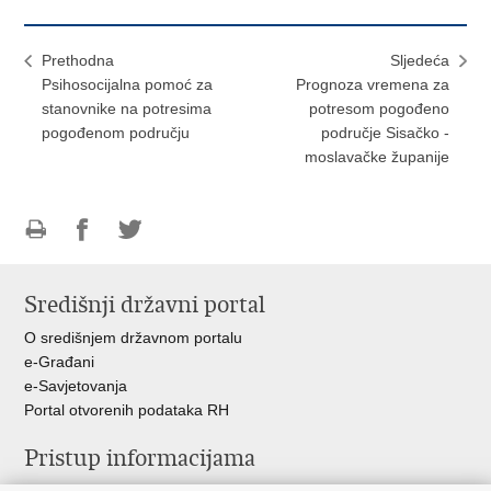
Prethodna
Sljedeća
Psihosocijalna pomoć za
Prognoza vremena za
stanovnike na potresima
potresom pogođeno
pogođenom području
područje Sisačko -
moslavačke županije
Ispiši
Podijeli
Podijeli
stranicu
na
na
Središnji državni portal
Facebooku
Twitteru
O središnjem državnom portalu
e-Građani
e-Savjetovanja
Portal otvorenih podataka RH
Pristup informacijama