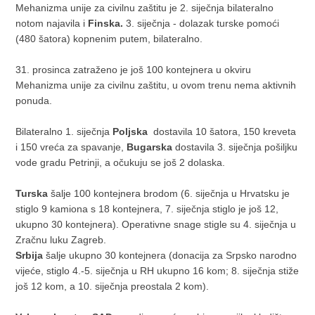
Mehanizma unije za civilnu zaštitu je 2. siječnja bilateralno
notom najavila i
Finska.
3. siječnja - dolazak turske pomoći
(480 šatora) kopnenim putem, bilateralno.
31. prosinca zatraženo je još 100 kontejnera u okviru
Mehanizma unije za civilnu zaštitu, u ovom trenu nema aktivnih
ponuda.
Bilateralno 1. siječnja
Poljska
dostavila 10 šatora, 150 kreveta
i 150 vreća za spavanje,
Bugarska
dostavila 3. siječnja pošiljku
vode gradu Petrinji, a očukuju se još 2 dolaska.
Turska
šalje 100 kontejnera brodom (6. siječnja u Hrvatsku je
stiglo 9 kamiona s 18 kontejnera, 7. siječnja stiglo je još 12,
ukupno 30 kontejnera). Operativne snage stigle su 4. siječnja u
Zračnu luku Zagreb.
Srbija
šalje ukupno 30 kontejnera (donacija za Srpsko narodno
vijeće, stiglo 4.-5. siječnja u RH ukupno 16 kom; 8. siječnja stiže
još 12 kom, a 10. siječnja preostala 2 kom).