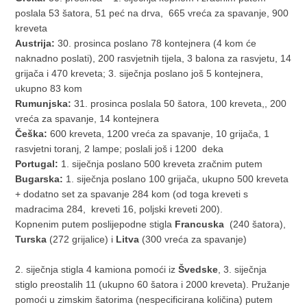
poslala 53 šatora, 51 peć na drva, 665 vreća za spavanje, 900
kreveta
Austrija:
30. prosinca poslano 78 kontejnera (4 kom će
naknadno poslati), 200 rasvjetnih tijela, 3 balona za rasvjetu, 14
grijača i 470 kreveta; 3. siječnja poslano još 5 kontejnera,
ukupno 83 kom
Rumunjska:
31. prosinca poslala 50 šatora, 100 kreveta,, 200
vreća za spavanje, 14 kontejnera
Češka:
600 kreveta, 1200 vreća za spavanje, 10 grijača, 1
rasvjetni toranj, 2 lampe; poslali još i 1200 deka
Portugal:
1. siječnja poslano 500 kreveta zračnim putem
Bugarska:
1. siječnja poslano 100 grijača, ukupno 500 kreveta
+ dodatno set za spavanje 284 kom (od toga kreveti s
madracima 284, kreveti 16, poljski kreveti 200).
Kopnenim putem poslijepodne stigla
Francuska
(240 šatora),
Turska
(272 grijalice) i
Litva
(300 vreća za spavanje)
2. siječnja stigla 4 kamiona pomoći iz
Švedske
, 3. siječnja
stiglo preostalih 11 (ukupno 60 šatora i 2000 kreveta). Pružanje
pomoći u zimskim šatorima (nespecificirana količina) putem