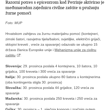
Razorni potres s epicentrom kod Petrinje aktivirao je
međunarodnu zajednicu civilne zaštite u pružanju
žurne pomoći
Foto: MUP
Hrvatskom zahtjevu za žurnu materijalnu pomoć (kontejneri,
zimski šatori, rasvjetna tijela/baloni, svjetiljke, električni grijači,
sklopivi kreveti , vreće za spavanje) odazvalo se ukupno 15
država članica Europske unije i
Mehanizma unije za civilnu
zaštitu
:
Slovenija:
29. prosinca poslala 4 kontejnera, 10 šatora, 10
grijalica, 100 kreveta i 300 vreća za spavanje
Italija:
30. prosinca poslala ukupno 80 šatora u kontejnerima
(oba kontingenta stigla 30. prosinca)
Slovačka:
30. prosinca poslala 44 grijalice, 120 vreća za
spavanje
Mađarska:
30. prosinca poslala 250 kreveta i 250 vreća za
spavanje
Grčka:
30. prosinca – 1. siječnja kopnom i zračnim putem