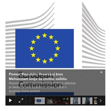
1
/
16
×
Pomoć Republici Hrvatskoj kroz
Mehanizam unije za civilnu zaštitu
Razorni potres s epicentrom kod Petrinje aktivirao
je međunarodnu zajednicu civilne zaštite u
pružanju žurne pomoći