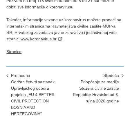
Pozivom na broj 113 svakim danom od 8 do 21 sat možete
dobiti sve informacije o koronavirusu.
Također, informacije vezane uz koronavirus možete pronaći na
internetskim stranicama Ravnateljstva civilne zaštite MUP-a
RH, Hrvatskog zavoda za javno zdravstvo i jedinstvenoj web
stranici
www.koronavirus.hr
.
Stranica
Prethodna
Sljedeća
Održan četvrti sastanak
Priopćenje za medije
Upravljačkog odbora
Stožera civilne zaštite
projekta „EU 4 BETTER
Republike Hrvatske od 6.
CIVIL PROTECTION
rujna 2020.godine
BOSNIA AND
HERZEGOVINA"