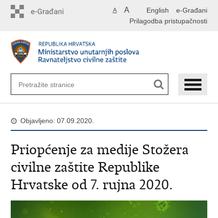
Preskoči
A
English
e-Građani
A
na
Prilagodba pristupačnosti
glavni
sadržaj
Objavljeno: 07.09.2020.
Priopćenje za medije Stožera
civilne zaštite Republike
Hrvatske od 7. rujna 2020.