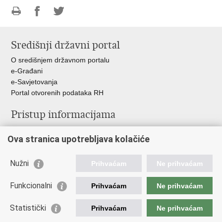
Ispiši
Podijeli
Podijeli
stranicu
na
na
Središnji državni portal
Facebooku
Twitteru
O središnjem državnom portalu
e-Građani
e-Savjetovanja
Portal otvorenih podataka RH
Pristup informacijama
Pravo na pristup informacijama
Ova stranica upotrebljava kolačiće
Savjetovanje
Zaštita osobnih podataka
Zapošljavanje
Nužni
Prihvaćam
Ne prihvaćam
Školovanje
Odnosi s javnošću
Funkcionalni
Prihvaćam
Ne prihvaćam
Važne poveznice
Statistički
Prihvaćam
Ne prihvaćam
Vlada Republike Hrvatske