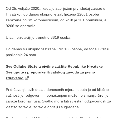
Od 25. veljače 2020., kada je zabilježen prvi slučaj zaraze u
Hrvatskoj, do danas ukupno je zabilježena 12081 osoba
zaražena novim koronavirusom, od kojih je 201 preminula, a
9266 se oporavilo.
U samoizolaciji je trenutno 8819 osoba.
Do danas su ukupno testirane 193 153 osobe, od toga 1793 u
posljednja 24 sata.
Sve Odluke Stožera civilne zaštite Republike Hrvatske
Sve upute i preporuke Hrvatskog zavoda za javno
zdravstvo
Pridržavanje svih dosad donesenih mjera i uputa je od ključne
važnosti jer odgovornim ponašanjem možemo smanjiti širenje
zaraze koronavirusa. Svatko mora biti svjestan odgovornosti za
vlastito zdravlje, zdravlje obitelji i sugrađana.