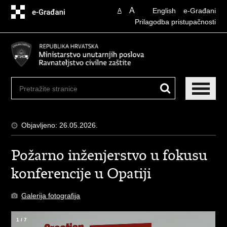
Preskoči
A
English
e-Građani
A
na
Prilagodba pristupačnosti
glavni
sadržaj
Objavljeno: 26.05.2026.
Požarno inženjerstvo u fokusu
konferencije u Opatiji
Galerija fotografija
1
/
7