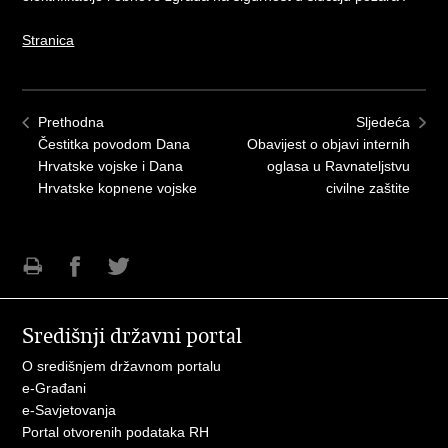
Stranica
Prethodna
Sljedeća
Čestitka povodom Dana
Obavijest o objavi internih
Hrvatske vojske i Dana
oglasa u Ravnateljstvu
Hrvatske kopnene vojske
civilne zaštite
Ispiši
Podijeli
Podijeli
stranicu
na
na
Središnji državni portal
Facebooku
Twitteru
O središnjem državnom portalu
e-Građani
e-Savjetovanja
Portal otvorenih podataka RH