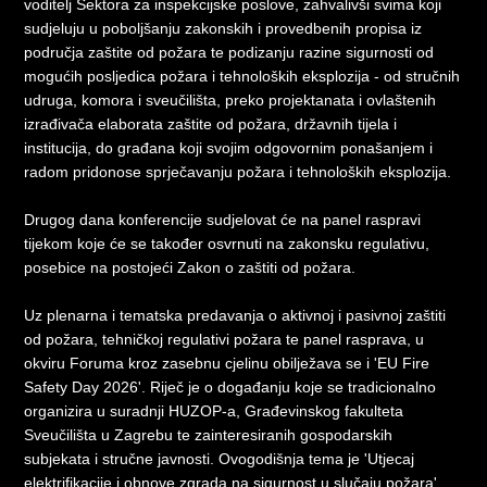
voditelj Sektora za inspekcijske poslove, zahvalivši svima koji
sudjeluju u poboljšanju zakonskih i provedbenih propisa iz
područja zaštite od požara te podizanju razine sigurnosti od
mogućih posljedica požara i tehnoloških eksplozija - od stručnih
udruga, komora i sveučilišta, preko projektanata i ovlaštenih
izrađivača elaborata zaštite od požara, državnih tijela i
institucija, do građana koji svojim odgovornim ponašanjem i
radom pridonose sprječavanju požara i tehnoloških eksplozija.
Drugog dana konferencije sudjelovat će na panel raspravi
tijekom koje će se također osvrnuti na zakonsku regulativu,
posebice na postojeći Zakon o zaštiti od požara.
Uz plenarna i tematska predavanja o aktivnoj i pasivnoj zaštiti
od požara, tehničkoj regulativi požara te panel rasprava, u
okviru Foruma kroz zasebnu cjelinu obilježava se i 'EU Fire
Safety Day 2026'. Riječ je o događanju koje se tradicionalno
organizira u suradnji HUZOP-a, Građevinskog fakulteta
Sveučilišta u Zagrebu te zainteresiranih gospodarskih
subjekata i stručne javnosti. Ovogodišnja tema je 'Utjecaj
elektrifikacije i obnove zgrada na sigurnost u slučaju požara'.