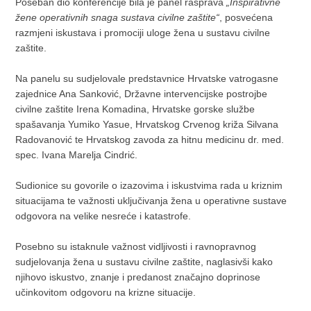
Poseban dio konferencije bila je panel rasprava
„Inspirativne
žene operativnih snaga sustava civilne zaštite“
, posvećena
razmjeni iskustava i promociji uloge žena u sustavu civilne
zaštite.
Na panelu su sudjelovale predstavnice Hrvatske vatrogasne
zajednice Ana Sanković, Državne intervencijske postrojbe
civilne zaštite Irena Komadina, Hrvatske gorske službe
spašavanja Yumiko Yasue, Hrvatskog Crvenog križa Silvana
Radovanović te Hrvatskog zavoda za hitnu medicinu dr. med.
spec. Ivana Marelja Cindrić.
Sudionice su govorile o izazovima i iskustvima rada u kriznim
situacijama te važnosti uključivanja žena u operativne sustave
odgovora na velike nesreće i katastrofe.
Posebno su istaknule važnost vidljivosti i ravnopravnog
sudjelovanja žena u sustavu civilne zaštite, naglasivši kako
njihovo iskustvo, znanje i predanost značajno doprinose
učinkovitom odgovoru na krizne situacije.