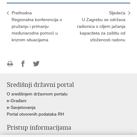
Prethodna
Sljedeća
Regionalna konferencija o
U Zagrebu se održava
pružanju i primanju
radionica s ciljem jačanja
međunarodne pomoći u
kapaciteta za zaštitu od
kriznim situacijama
izloženosti radonu
Ispiši
Podijeli
Podijeli
stranicu
na
na
Središnji državni portal
Facebooku
Twitteru
O središnjem državnom portalu
e-Građani
e-Savjetovanja
Portal otvorenih podataka RH
Pristup informacijama
Pravo na pristup informacijama