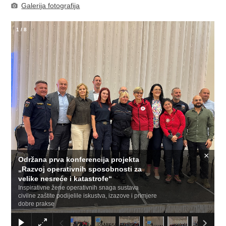
Galerija fotografija
1
/
8
×
Održana prva konferencija projekta
„Razvoj operativnih sposobnosti za
velike nesreće i katastrofe“
Inspirativne žene operativnih snaga sustava
civilne zaštite podijelile iskustva, izazove i primjere
dobre prakse