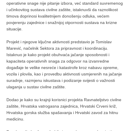
operativne snage nije pitanje izbora, već standard suvremenog
i učinkovitog sustava civilne zaštite, istaknuvši da raznolikost
timova doprinosi kvalitetnijem donošenju odluka, većem
povjerenju zajednice i snažnijoj otpornosti sustava na krizne
situacije.
Projekt i njegove ključne aktivnosti predstavio je Tomislav
Marević, načelnik Sektora za pripravnost i koordinaciju.
Istaknuo je kako projekt obuhvaća jačanje sposobnosti i
kapaciteta operativnih snaga za odgovor na izvanredne
događaje te velike nesreće i katastrofe kroz nabavu opreme,
vozila i plovila, kao i provedbu aktivnosti usmjerenih na jačanje
suradnje, razmjenu iskustava i podizanje svijesti o važnosti
ulaganja u sustav civilne zaštite.
Dodao je kako su krajnji korisnici projekta Ravnateljstvo civilne
zaštite, Hrvatska vatrogasna zajednica, Hrvatski Crveni križ,
Hrvatska gorska služba spašavanja i Hrvatski zavod za hitnu
medicinu.