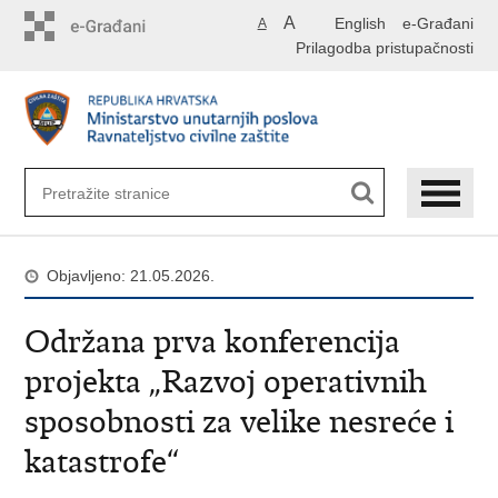
Preskoči
A
English
e-Građani
A
na
Prilagodba pristupačnosti
glavni
sadržaj
Objavljeno: 21.05.2026.
Održana prva konferencija
projekta „Razvoj operativnih
sposobnosti za velike nesreće i
katastrofe“