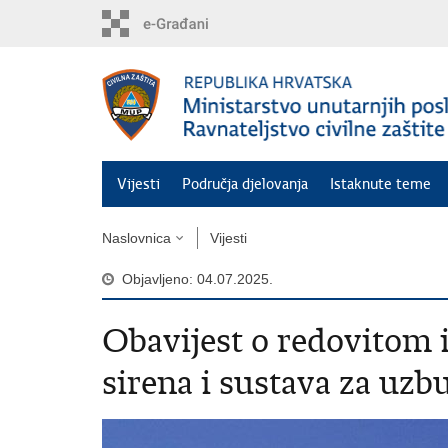
Preskoči
na
glavni
sadržaj
Vijesti
Područja djelovanja
Istaknute teme
Naslovnica
Vijesti
Objavljeno: 04.07.2025.
Obavijest o redovitom i
sirena i sustava za uzb