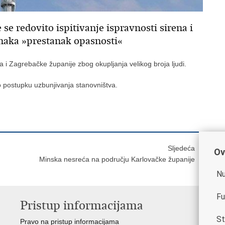
e se redovito ispitivanje ispravnosti sirena i
znaka »prestanak opasnosti«
 i Zagrebačke županije zbog okupljanja velikog broja ljudi.
o postupku uzbunjivanja stanovništva.
Sljedeća
Ov
Minska nesreća na području Karlovačke županije
Nu
Fu
Pristup informacijama
V
St
Pravo na pristup informacijama
Vla