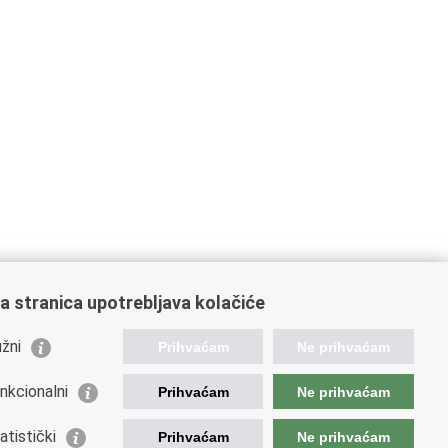
a stranica upotrebljava kolačiće
žni
Prihvaćam
Ne prihvaćam
nkcionalni
Prihvaćam
Ne prihvaćam
ažne poveznice
atistički
Prihvaćam
Ne prihvaćam
da Republike Hrvatske