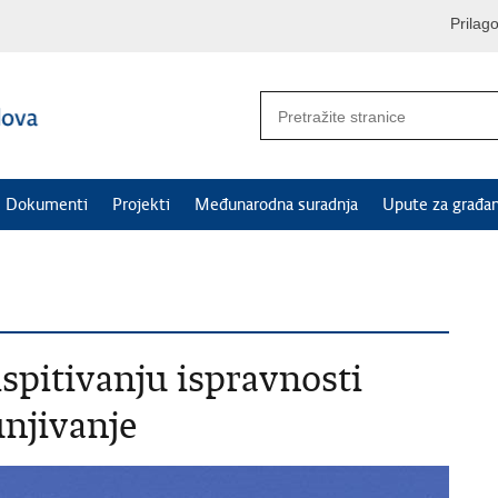
Prilag
Dokumenti
Projekti
Međunarodna suradnja
Upute za građa
spitivanju ispravnosti
unjivanje