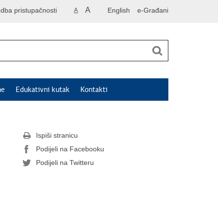
A
odba pristupačnosti
English
e-Građani
A
ne
Edukativni kutak
Kontakti
Ispiši stranicu
Podijeli na Facebooku
Podijeli na Twitteru