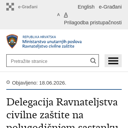
Preskoči
English
e-Građani
na
A
A
glavni
Prilagodba pristupačnosti
sadržaj
Objavljeno: 18.06.2026.
Delegacija Ravnateljstva
civilne zaštite na
polugodišnjem sastanku