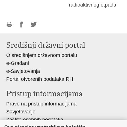
radioaktivnog otpada
Ispiši
Podijeli
Podijeli
stranicu
na
na
Središnji državni portal
Facebooku
Twitteru
O središnjem državnom portalu
e-Građani
e-Savjetovanja
Portal otvorenih podataka RH
Pristup informacijama
Pravo na pristup informacijama
Savjetovanje
Zaštita osobnih podataka