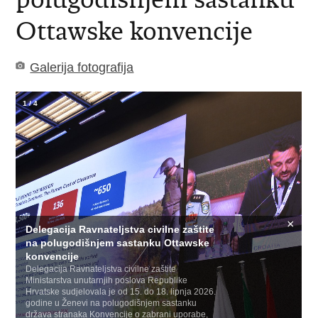
Ottawske konvencije
Galerija fotografija
1
/
4
×
Delegacija Ravnateljstva civilne zaštite
na polugodišnjem sastanku Ottawske
konvencije
Delegacija Ravnateljstva civilne zaštite
Ministarstva unutarnjih poslova Republike
Hrvatske sudjelovala je od 15. do 18. lipnja 2026.
godine u Ženevi na polugodišnjem sastanku
država stranaka Konvencije o zabrani uporabe,