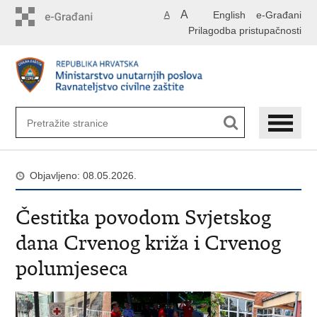
Preskoči
A
English
e-Građani
A
na
Prilagodba pristupačnosti
glavni
sadržaj
Objavljeno: 08.05.2026.
Čestitka povodom Svjetskog
dana Crvenog križa i Crvenog
polumjeseca