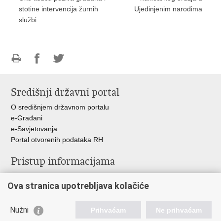
stotine intervencija žurnih
Ujedinjenim narodima
službi
Ispiši
Podijeli
Podijeli
stranicu
na
na
Središnji državni portal
Facebooku
Twitteru
O središnjem državnom portalu
e-Građani
e-Savjetovanja
Portal otvorenih podataka RH
Pristup informacijama
Pravo na pristup informacijama
Ova stranica upotrebljava kolačiće
Savjetovanje
Zaštita osobnih podataka
Zapošljavanje
Nužni
Prihvaćam
Ne prihvaćam
Školovanje