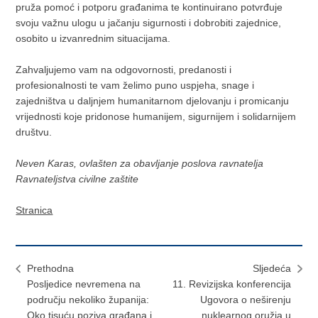
pruža pomoć i potporu građanima te kontinuirano potvrđuje
svoju važnu ulogu u jačanju sigurnosti i dobrobiti zajednice,
osobito u izvanrednim situacijama.
Zahvaljujemo vam na odgovornosti, predanosti i
profesionalnosti te vam želimo puno uspjeha, snage i
zajedništva u daljnjem humanitarnom djelovanju i promicanju
vrijednosti koje pridonose humanijem, sigurnijem i solidarnijem
društvu.
Neven Karas, ovlašten za obavljanje poslova ravnatelja
Ravnateljstva civilne zaštite
Stranica
Prethodna
Sljedeća
Posljedice nevremena na
11. Revizijska konferencija
području nekoliko županija:
Ugovora o neširenju
Oko tisuću poziva građana i
nuklearnog oružja u