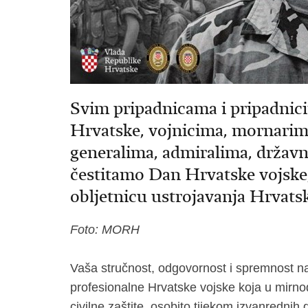
Svim pripadnicama i pripadnic
Hrvatske, vojnicima, mornarim
generalima, admiralima, držav
čestitamo Dan Hrvatske vojske,
obljetnicu ustrojavanja Hrvats
Foto: MORH
Vaša stručnost, odgovornost i spremnost n
profesionalne Hrvatske vojske koja u mirn
civilne zaštite, osobito tijekom izvanrednih