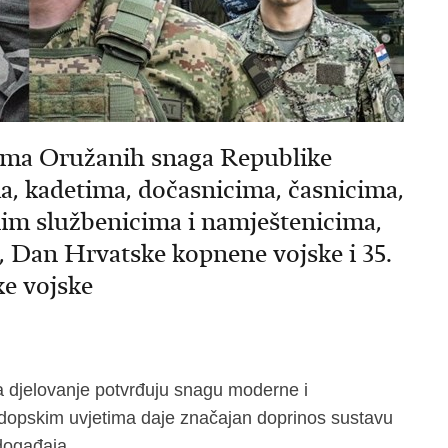
ima Oružanih snaga Republike
a, kadetima, dočasnicima, časnicima,
nim službenicima i namještenicima,
 Dan Hrvatske kopnene vojske i 35.
ke vojske
a djelovanje potvrđuju snagu moderne i
odopskim uvjetima daje značajan doprinos sustavu
 događaja.