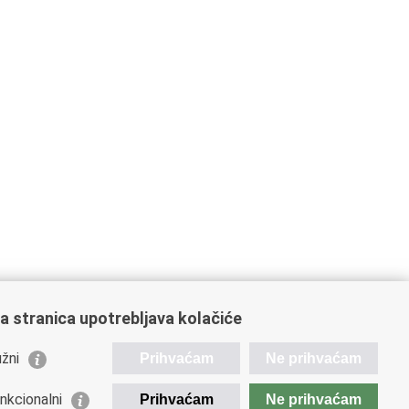
a stranica upotrebljava kolačiće
žni
Prihvaćam
Ne prihvaćam
ažne poveznice
nkcionalni
Prihvaćam
Ne prihvaćam