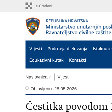
Preskoči
na
glavni
sadržaj
Vijesti
Područja djelovanja
Istaknut
Edukativni kutak
Kontakti
Naslovnica
Vijesti
Objavljeno: 28.05.2026.
Čestitka povodom 