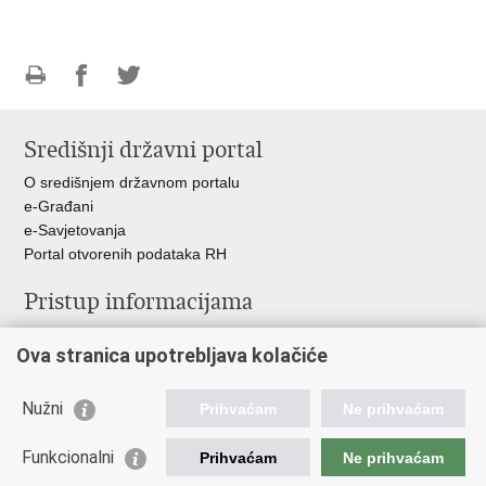
Ispiši
Podijeli
Podijeli
stranicu
na
na
Središnji državni portal
Facebooku
Twitteru
O središnjem državnom portalu
e-Građani
e-Savjetovanja
Portal otvorenih podataka RH
Pristup informacijama
Pravo na pristup informacijama
Ova stranica upotrebljava kolačiće
Savjetovanje
Zaštita osobnih podataka
Zapošljavanje
Nužni
Prihvaćam
Ne prihvaćam
Školovanje
Odnosi s javnošću
Funkcionalni
Prihvaćam
Ne prihvaćam