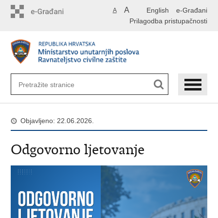
Preskoči
A
English
e-Građani
A
na
Prilagodba pristupačnosti
glavni
sadržaj
Objavljeno: 22.06.2026.
Odgovorno ljetovanje