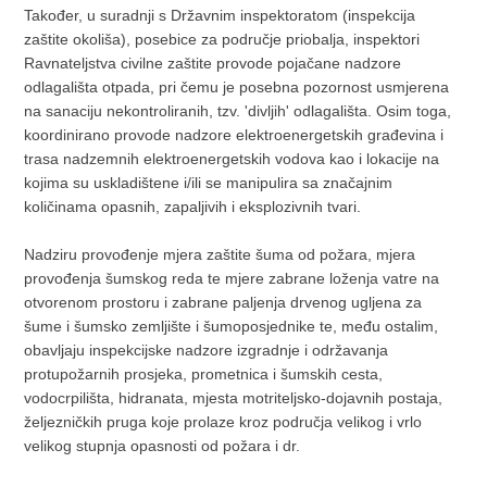
Također, u suradnji s Državnim inspektoratom (inspekcija
zaštite okoliša), posebice za područje priobalja, inspektori
Ravnateljstva civilne zaštite provode pojačane nadzore
odlagališta otpada, pri čemu je posebna pozornost usmjerena
na sanaciju nekontroliranih, tzv. 'divljih' odlagališta. Osim toga,
koordinirano provode nadzore elektroenergetskih građevina i
trasa nadzemnih elektroenergetskih vodova kao i lokacije na
kojima su uskladištene i/ili se manipulira sa značajnim
količinama opasnih, zapaljivih i eksplozivnih tvari.
Nadziru provođenje mjera zaštite šuma od požara, mjera
provođenja šumskog reda te mjere zabrane loženja vatre na
otvorenom prostoru i zabrane paljenja drvenog ugljena za
šume i šumsko zemljište i šumoposjednike te, među ostalim,
obavljaju inspekcijske nadzore izgradnje i održavanja
protupožarnih prosjeka, prometnica i šumskih cesta,
vodocrpilišta, hidranata, mjesta motriteljsko-dojavnih postaja,
željezničkih pruga koje prolaze kroz područja velikog i vrlo
velikog stupnja opasnosti od požara i dr.