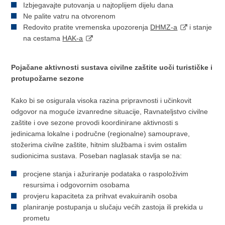
Izbjegavajte putovanja u najtoplijem dijelu dana
Ne palite vatru na otvorenom
Redovito pratite vremenska upozorenja
DHMZ-a
i stanje
na cestama
HAK-a
Pojačane aktivnosti sustava civilne zaštite uoči turističke i
protupožarne sezone
Kako bi se osigurala visoka razina pripravnosti i učinkovit
odgovor na moguće izvanredne situacije, Ravnateljstvo civilne
zaštite i ove sezone provodi koordinirane aktivnosti s
jedinicama lokalne i područne (regionalne) samouprave,
stožerima civilne zaštite, hitnim službama i svim ostalim
sudionicima sustava. Poseban naglasak stavlja se na:
procjene stanja i ažuriranje podataka o raspoloživim
resursima i odgovornim osobama
provjeru kapaciteta za prihvat evakuiranih osoba
planiranje postupanja u slučaju većih zastoja ili prekida u
prometu