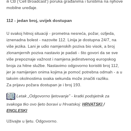
ili CB ('Cell Broadcast') poruka građanima i turistima na njihove
mobilne uređaje.
112 - jedan broj, uvijek dostupan
U svakoj hitnoj situaciji - prometna nesreća, požar, ozljeda,
iznenadna bolest - nazovite 112. Linija je dostupna 24/7, na
više jezika. Lani je udio namjenskih poziva bio visok, a broj
zlonamjernih poziva nastavio je padati - što govori da se sve
više prepoznaje važnost i namjena jedinstvenog europskog
broja za hitne službe. Nastavimo odgovorno koristiti broj 112,
jer je namijenjen onima kojima je pomoć potrebna odmah - a u
takvim okolnostima svaka sekunda može značiti razliku.
Za prijavu požara dostupan je i broj 193.
Letak „Odgovorno ljetovanje" - kratki podsjetnik za
svakoga tko ovo ljeto boravi u Hrvatskoj:
HRVATSKI
/
ENGLESKI
Uživajte u ljetu. Odgovorno.