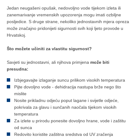
Jedan neugašeni opušak, nedovoljno vode tijekom izleta ili
zanemarivanje vremenskih upozorenja mogu imati ozbiljne
posljedice. S druge strane, nekoliko jednostavnih mjera opreza
može značajno pridonijeti sigurnosti svih koji ljeto provode u
Hrvatskoj.
Što možete učiniti za vlastitu sigurnost?
Savjeti su jednostavni, ali njihova primjena
može biti
presudna:
Izbjegavajte izlaganje suncu prilikom visokih temperatura
Pijte dovoljno vode - dehidracija nastupa brže nego što
mislite
Nosite prikladnu odjeću poput lagane i svijetle odjeće,
pokrivala za glavu i sunčanih naočala tijekom visokih
temperatura
Za izlete u prirodu ponesite dovoljno hrane, vode i zaštitu
od sunca
Redovito koristite zaštitna sredstva od UV zračenja