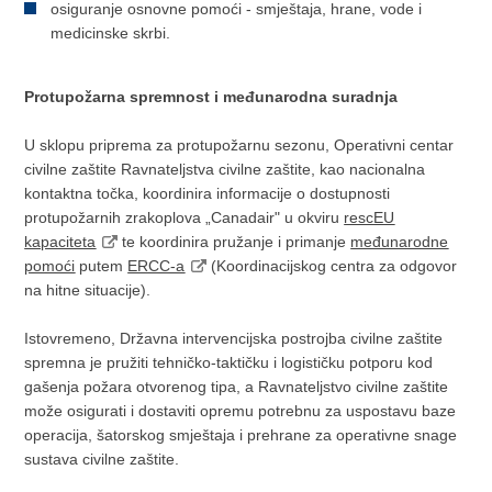
osiguranje osnovne pomoći - smještaja, hrane, vode i
medicinske skrbi.
Protupožarna spremnost i međunarodna suradnja
U sklopu priprema za protupožarnu sezonu, Operativni centar
civilne zaštite Ravnateljstva civilne zaštite, kao nacionalna
kontaktna točka, koordinira informacije o dostupnosti
protupožarnih zrakoplova „Canadair" u okviru
rescEU
kapaciteta
te koordinira pružanje i primanje
međunarodne
pomoći
putem
ERCC-a
(Koordinacijskog centra za odgovor
na hitne situacije).
Istovremeno, Državna intervencijska postrojba civilne zaštite
spremna je pružiti tehničko-taktičku i logističku potporu kod
gašenja požara otvorenog tipa, a Ravnateljstvo civilne zaštite
može osigurati i dostaviti opremu potrebnu za uspostavu baze
operacija, šatorskog smještaja i prehrane za operativne snage
sustava civilne zaštite.