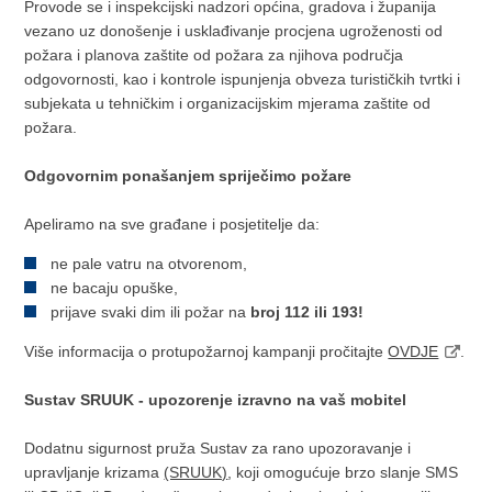
Provode se i inspekcijski nadzori općina, gradova i županija
vezano uz donošenje i usklađivanje procjena ugroženosti od
požara i planova zaštite od požara za njihova područja
odgovornosti, kao i kontrole ispunjenja obveza turističkih tvrtki i
subjekata u tehničkim i organizacijskim mjerama zaštite od
požara.
Odgovornim ponašanjem spriječimo požare
Apeliramo na sve građane i posjetitelje da:
ne pale vatru na otvorenom,
ne bacaju opuške,
prijave svaki dim ili požar na
broj 112 ili 193!
Više informacija o protupožarnoj kampanji pročitajte
OVDJE
.
Sustav SRUUK - upozorenje izravno na vaš mobitel
Dodatnu sigurnost pruža Sustav za rano upozoravanje i
upravljanje krizama
(SRUUK)
, koji omogućuje brzo slanje SMS