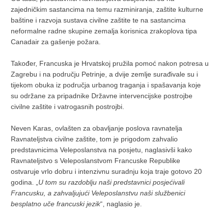
zajedničkim sastancima na temu razminiranja, zaštite kulturne
baštine i razvoja sustava civilne zaštite te na sastancima
neformalne radne skupine zemalja korisnica zrakoplova tipa
Canadair za gašenje požara.
Također, Francuska je Hrvatskoj pružila pomoć nakon potresa u
Zagrebu i na području Petrinje, a dvije zemlje surađivale su i
tijekom obuka iz područja urbanog traganja i spašavanja koje
su održane za pripadnike Državne intervencijske postrojbe
civilne zaštite i vatrogasnih postrojbi.
Neven Karas, ovlašten za obavljanje poslova ravnatelja
Ravnateljstva civilne zaštite, tom je prigodom zahvalio
predstavnicima Veleposlanstva na posjetu, naglasivši kako
Ravnateljstvo s Veleposlanstvom Francuske Republike
ostvaruje vrlo dobru i intenzivnu suradnju koja traje gotovo 20
godina. „
U tom su razdoblju naši predstavnici posjećivali
Francusku, a zahvaljujući Veleposlanstvu naši službenici
besplatno uče francuski jezik
“, naglasio je.