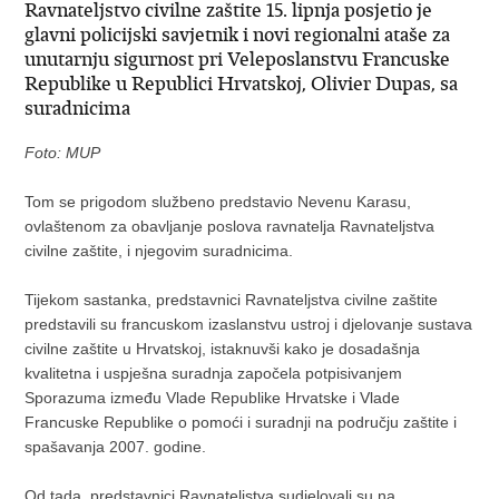
Ravnateljstvo civilne zaštite 15. lipnja posjetio je
glavni policijski savjetnik i novi regionalni ataše za
unutarnju sigurnost pri Veleposlanstvu Francuske
Republike u Republici Hrvatskoj, Olivier Dupas, sa
suradnicima
Foto: MUP
Tom se prigodom službeno predstavio Nevenu Karasu,
ovlaštenom za obavljanje poslova ravnatelja Ravnateljstva
civilne zaštite, i njegovim suradnicima.
Tijekom sastanka, predstavnici Ravnateljstva civilne zaštite
predstavili su francuskom izaslanstvu ustroj i djelovanje sustava
civilne zaštite u Hrvatskoj, istaknuvši kako je dosadašnja
kvalitetna i uspješna suradnja započela potpisivanjem
Sporazuma između Vlade Republike Hrvatske i Vlade
Francuske Republike o pomoći i suradnji na području zaštite i
spašavanja 2007. godine.
Od tada, predstavnici Ravnateljstva sudjelovali su na