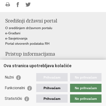
Ispiši
Podijeli
Podijeli
stranicu
na
na
Središnji državni portal
Facebooku
Twitteru
O središnjem državnom portalu
e-Građani
e-Savjetovanja
Portal otvorenih podataka RH
Pristup informacijama
Pravo na pristup informacijama
Ova stranica upotrebljava kolačiće
Savjetovanje
Zaštita osobnih podataka
Zapošljavanje
Nužni
Prihvaćam
Ne prihvaćam
Školovanje
Odnosi s javnošću
Funkcionalni
Prihvaćam
Ne prihvaćam
Važne poveznice
Statistički
Prihvaćam
Ne prihvaćam
Vlada Republike Hrvatske