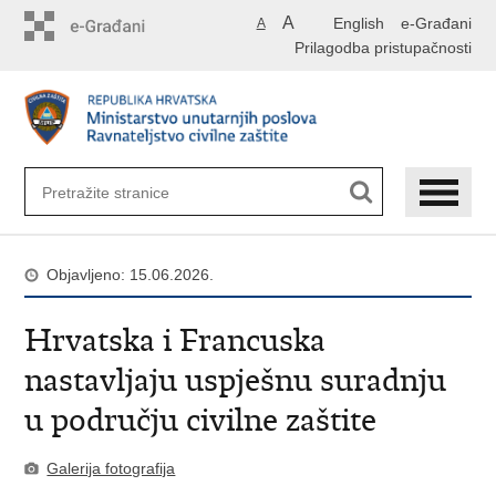
Preskoči
A
English
e-Građani
A
na
Prilagodba pristupačnosti
glavni
sadržaj
Objavljeno: 15.06.2026.
Hrvatska i Francuska
nastavljaju uspješnu suradnju
u području civilne zaštite
Galerija fotografija