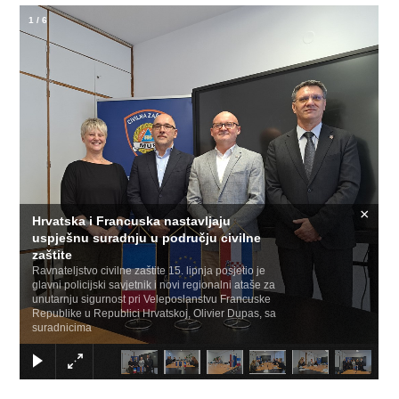
1
/
6
×
Hrvatska i Francuska nastavljaju
uspješnu suradnju u području civilne
zaštite
Ravnateljstvo civilne zaštite 15. lipnja posjetio je
glavni policijski savjetnik i novi regionalni ataše za
unutarnju sigurnost pri Veleposlanstvu Francuske
Republike u Republici Hrvatskoj, Olivier Dupas, sa
suradnicima