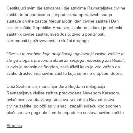
Čestitajući svim djelatnicama i djelatnicima Ravnateljstva civilne
zaštite te pripadnicama i pripadnicima operativnih snaga
sustava civilne zaštite Međunarodni dan civilne zaštite i Dan
civilne zaštite Republike Hrvatske, istaknuo je kako je nebeski
zaštitnik civilne zaštite, sveti Josip, živio u poniznosti,
skromnosti i požrtvovnosti, u službi drugoga.
"
Sve su to osobine koje obilježavaju djelovanje civilne zaštite te
ste ga stoga s pravom izabrali za svojega nebeskog zaštitnika
",
izjavio je monsinjor Bogdan, zaključivši kako je vrlo važno da
svako društvo ima civilnu zaštitu koja se brine o općem dobru.
Uoči Svete mise, monsinjor Jure Bogdan i delegacija
Ravnateljstva civilne zaštite predvođena Nevenom Karasom,
ovlaštenim za obavljanje poslova ravnatelja Ravnateljstva
civilne zaštite, položili su vijenac i zapalili svijeću kod spomen
ploče za sve poginule i umrle pripadnike sustava civilne zaštite.
Stranica