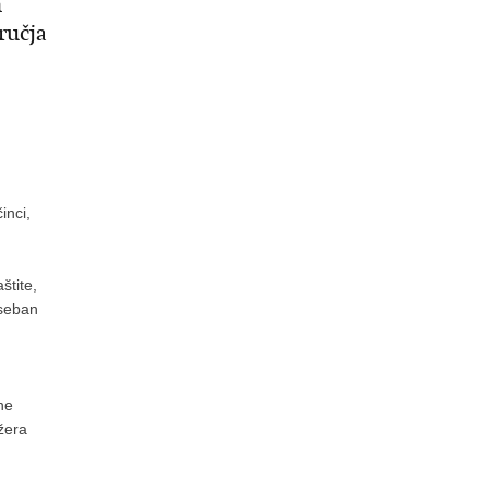
m
ručja
inci,
štite,
oseban
ne
žera