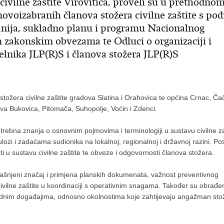
civilne zaštite Virovitica, proveli su u prethodno
ovoizabranih članova stožera civilne zaštite s pod
anija, sukladno planu i programu Nacionalnog
m zakonskim obvezama te Odluci o organizaciji i
elnika JLP(R)S i članova stožera JLP(R)S
tožera civilne zaštite gradova Slatina i Orahovica te općina Crnac, Čač
va Bukovica, Pitomača, Suhopolje, Voćin i Zdenci.
otrebna znanja o osnovnim pojmovima i terminologiji u sustavu civilne za
ulozi i zadaćama sudionika na lokalnoj, regionalnoj i državnoj razini. P
ti u sustavu civilne zaštite te obveze i odgovornosti članova stožera.
jašnjeni značaj i primjena planskih dokumenata, važnost preventivnog
civilne zaštite u koordinaciji s operativnim snagama. Također su obrađe
rednim događajima, odnosno okolnostima koje zahtijevaju angažman sto