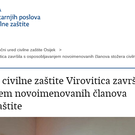
čni ured civilne zaštite Osijek >
vitica završila s osposobljavanjem novoimenovanih članova stožera civi
ivilne zaštite Virovitica završ
jem novoimenovanih članova
aštite