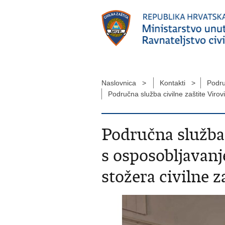
Naslovnica >
Kontakti >
Podru
Područna služba civilne zaštite Viro
Područna služba c
s osposobljavan
stožera civilne z