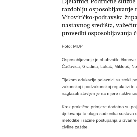
Djelatnici Područne službe 
razdoblju osposobljavanje n
Virovitičko-podravska žup
nastavnog središta, važeći
provedbi osposobljavanja č
Foto: MUP
Osposobljavanje je obuhvatilo članove s
Čađavica, Gradina, Lukač, Mikleuš, No
Tijekom edukacije polaznici su stekli p
zakonskoj i podzakonskoj regulativi te 
naglasak stavljen je na mjere i aktivnos
Kroz praktične primjere dodatno su po
djelovanja te uloga sudionika sustava 
metodike i razine postupanja u izvan
civilne zaštite.