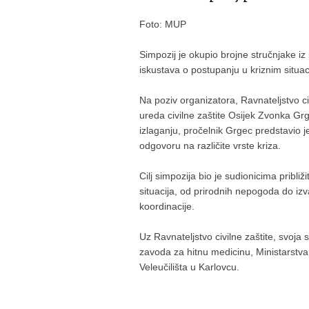
Foto: MUP
Simpozij je okupio brojne stručnjake iz 
iskustava o postupanju u kriznim situa
Na poziv organizatora, Ravnateljstvo ci
ureda civilne zaštite Osijek Zvonka Gr
izlaganju, pročelnik Grgec predstavio je
odgovoru na različite vrste kriza.
Cilj simpozija bio je sudionicima pribl
situacija, od prirodnih nepogoda do iz
koordinacije.
Uz Ravnateljstvo civilne zaštite, svoja 
zavoda za hitnu medicinu, Ministarstva
Veleučilišta u Karlovcu.