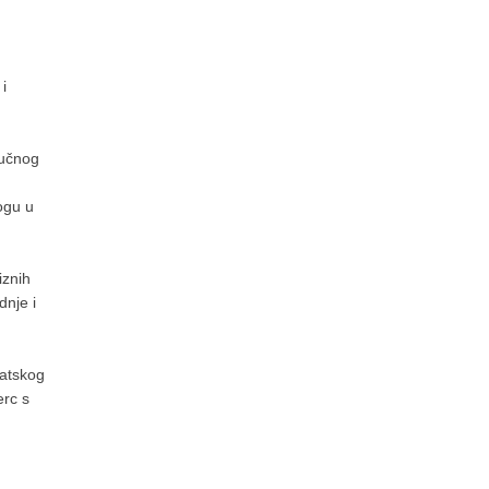
i
ručnog
logu u
iznih
dnje i
vatskog
erc s