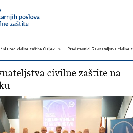
čni ured civilne zaštite Osijek >
Predstavnici Ravnateljstva civilne 
nateljstva civilne zaštite na
iku