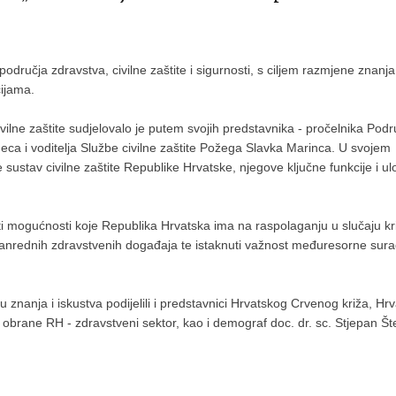
područja zdravstva, civilne zaštite i sigurnosti, s ciljem razmjene znanja 
cijama.
vilne zaštite sudjelovalo je putem svojih predstavnika - pročelnika Pod
geca i voditelja Službe civilne zaštite Požega Slavka Marinca. U svojem
 sustav civilne zaštite Republike Hrvatske, njegove ključne funkcije i u
ižiti mogućnosti koje Republika Hrvatska ima na raspolaganju u slučaju kr
vanrednih zdravstvenih događaja te istaknuti važnost međuresorne sura
su znanja i iskustva podijelili i predstavnici Hrvatskog Crvenog križa, Hr
 obrane RH - zdravstveni sektor, kao i demograf doc. dr. sc. Stjepan Št