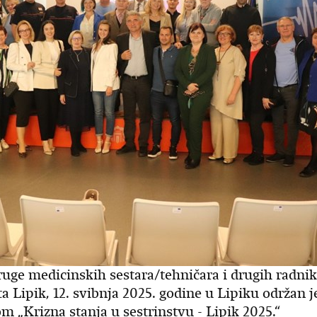
ruge medicinskih sestara/tehničara i drugih radnik
Lipik, 12. svibnja 2025. godine u Lipiku održan j
m „Krizna stanja u sestrinstvu - Lipik 2025.“