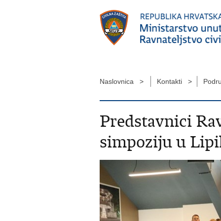
Naslovnica >
Kontakti >
Podru
Predstavnici Rav
simpoziju u Lip