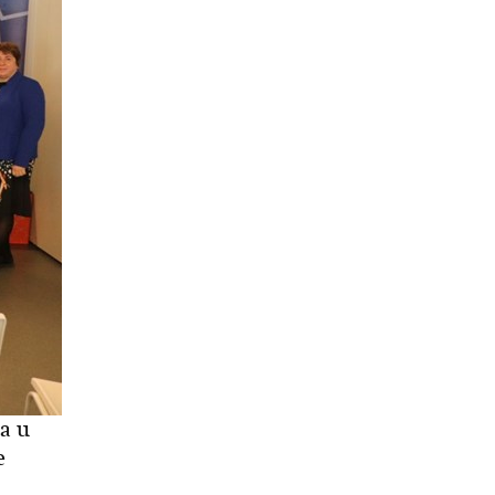
a u
e