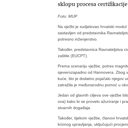
sklopu procesa certifikacije
Foto: MUP
Na vježbi je sudjelovao hrvatski modu
sastavljen od predstavnika Ravnateljst
potresno inženjerstvo.
Također, predstavnica Ravnateljstva civ
zaštite (EUCPT).
Prema scenariju vježbe, potres magnitu
sjeverozapadno od Hannovera. Zbog vre
kuće, što je dodatno pojačalo njegov uči
zatražila je međunarodnu pomoć u okvir
Jedan od glavnih ciljeva ove vježbe bi
ova) kako bi se provelo ažuriranje i pra
stvarnih događaja.
Također, tijekom vježbe, članovi hrvats
kriznog upravljanja, uključujući procje