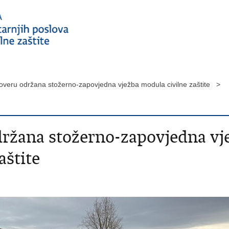
veru održana stožerno-zapovjedna vježba modula civilne zaštite >
žana stožerno-zapovjedna vj
aštite