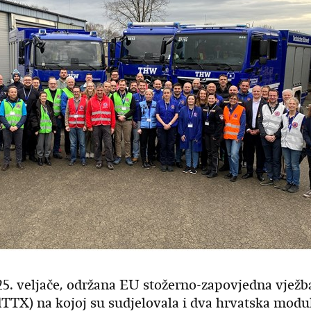
25. veljače, održana EU stožerno-zapovjedna vježb
dTTX) na kojoj su sudjelovala i dva hrvatska modu