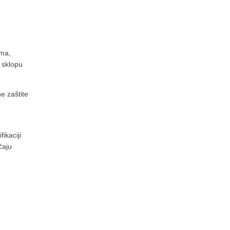
ima,
 sklopu
e zaštite
ikaciji
čaju