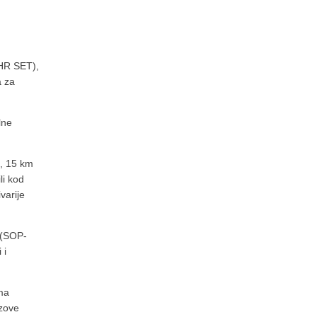
(HR SET),
a za
lne
u, 15 km
li kod
varije
 (SOP-
 i
ima
azove