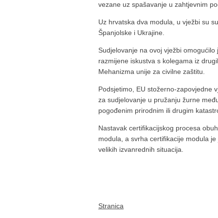
vezane uz spašavanje u zahtjevnim p
Uz hrvatska dva modula, u vježbi su su
Španjolske i Ukrajine.
Sudjelovanje na ovoj vježbi omogućil
razmijene iskustva s kolegama iz drugi
Mehanizma unije za civilne zaštitu.
Podsjetimo, EU stožerno-zapovjedne vj
za sudjelovanje u pružanju žurne me
pogođenim prirodnim ili drugim katast
Nastavak certifikacijskog procesa obuhv
modula, a svrha certifikacije modula j
velikih izvanrednih situacija.
Stranica