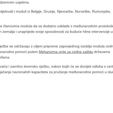
odzemnim uvjetima.
djelovali i moduli iz Belgije, Gruzije, Njemačke, Norveške, Rumunjske,
o je članovima modula da se dodatno usklade s međunarodnim protokol
h zemalja i unaprijede svoje sposobnosti za buduće hitne intervencije u
ežbe se održavaju s ciljem pripreme zapovjednog osoblja modula civiln
đunarodne pomoći putem
Mehanizma unije za civilne zaštitu
državama
rofama.
aća i završnu terensku vježbu, nakon kojih će se donijeti odluka o certif
e jačanje nacionalnih kapaciteta za pružanje međunarodne pomoći u slu