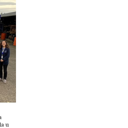
a
la u