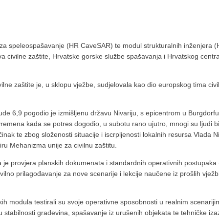
l za speleospašavanje (HR CaveSAR) te modul strukturalnih inženjera 
va civilne zaštite, Hrvatske gorske službe spašavanja i Hrvatskog centr
ilne zaštite je, u sklopu vježbe, sudjelovala kao dio europskog tima civi
de 6,9 pogodio je izmišljenu državu Nivariju, s epicentrom u Burgdorf
mena kada se potres dogodio, u subotu rano ujutro, mnogi su ljudi bi
nak te zbog složenosti situacije i iscrpljenosti lokalnih resursa Vlada Ni
u Mehanizma unije za civilnu zaštitu.
la je provjera planskih dokumenata i standardnih operativnih postupaka
vilno prilagođavanje za nove scenarije i lekcije naučene iz prošlih vježbi
kih modula testirali su svoje operativne sposobnosti u realnim scenarij
nu stabilnosti građevina, spašavanje iz urušenih objekata te tehničke iz