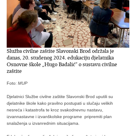
Služba civilne zaštite Slavonski Brod održala je
danas, 20. studenog 2024. edukaciju djelatnika
Osnovne škole „Hugo Badalić“ o sustavu civilne
zaštite
Foto:
MUP
Djelatnici Službe civilne zaštite Slavonski Brod uputili su
djelatnike škole kako pravilno postupati u slučaju velikih
nesreća i katastrofa te kroz svakodnevnu nastavu,
izvannastavne i izvanškolske programe pripremiti plan
snalaženja u izvanrednim situacijama.