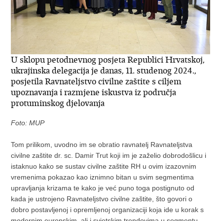
U sklopu petodnevnog posjeta Republici Hrvatskoj,
ukrajinska delegacija je danas, 11. studenog 2024.,
posjetila Ravnateljstvo civilne zaštite s ciljem
upoznavanja i razmjene iskustva iz područja
protuminskog djelovanja
Foto: MUP
Tom prilikom, uvodno im se obratio ravnatelj Ravnateljstva
civilne zaštite dr. sc. Damir Trut koji im je zaželio dobrodošlicu i
istaknuo kako se sustav civilne zaštite RH u ovim izazovnim
vremenima pokazao kao iznimno bitan u svim segmentima
upravljanja krizama te kako je već puno toga postignuto od
kada je ustrojeno Ravnateljstvo civilne zaštite, što govori o
dobro postavljenoj i opremljenoj organizaciji koja ide u korak s
modernim europskim, ali i svjetskim trendovima u segmentu