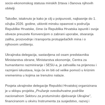
socio-ekonomskog statusa minskih žrtava i članova njihovih
obitelji.
Također, istaknuto je kako je cilj u potpunosti, najkasnije do 1.
ožujka 2026. godine, ukloniti minsku opasnost s područja
Republike Hrvatske, čime će Republika Hrvatska ispuniti i svoje
obveze preuzete Konvencijom o zabrani uporabe, stvaranja
zaliha, proizvodnje i transporta protupješačkih mina i o
njihovom uništenju.
Ukrajinska delegacija, sastavljena od osam predstavnika
Ministarstva obrane, Ministarstva ekonomije, Centra za
humanitarno razminiranje i SESU-a, je zahvalila na prijenosu i
razmjeni iskustava, koja će im biti od velike pomoći u kriznim
vremenima u kojima se trenutno nalaze.
Posjeta ukrajinske delegacije Republici Hrvatskoj organizirana
je u sklopu projekta
„Pružanje sveobuhvatne podrške
nacionalnom Sektoru za protuminsko djelovanje Ukrajine“
,
financiranom u okviru Instrumenta za susjedstvo, razvoj i