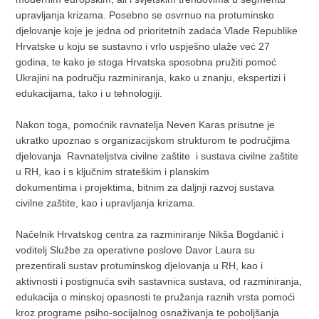
upravljanja krizama. Posebno se osvrnuo na protuminsko
djelovanje koje je jedna od prioritetnih zadaća Vlade Republike
Hrvatske u koju se sustavno i vrlo uspješno ulaže već 27
godina, te kako je stoga Hrvatska sposobna pružiti pomoć
Ukrajini na području razminiranja, kako u znanju, ekspertizi i
edukacijama, tako i u tehnologiji.
Nakon toga, pomoćnik ravnatelja Neven Karas prisutne je
ukratko upoznao s organizacijskom strukturom te područjima
djelovanja Ravnateljstva civilne zaštite i sustava civilne zaštite
u RH, kao i s ključnim strateškim i planskim
dokumentima i projektima, bitnim za daljnji razvoj sustava
civilne zaštite, kao i upravljanja krizama.
Načelnik Hrvatskog centra za razminiranje Nikša Bogdanić i
voditelj Službe za operativne poslove Davor Laura su
prezentirali sustav protuminskog djelovanja u RH, kao i
aktivnosti i postignuća svih sastavnica sustava, od razminiranja,
edukacija o minskoj opasnosti te pružanja raznih vrsta pomoći
kroz programe psiho-socijalnog osnaživanja te poboljšanja