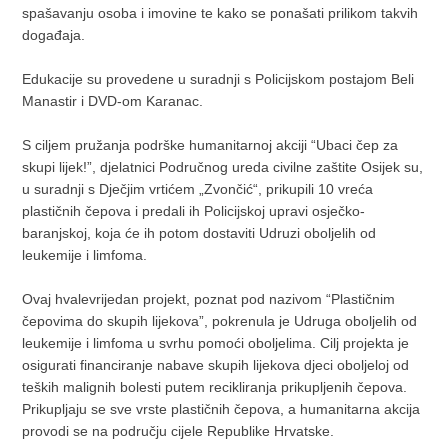
spašavanju osoba i imovine te kako se ponašati prilikom takvih
događaja.
Edukacije su provedene u suradnji s Policijskom postajom Beli
Manastir i DVD-om Karanac.
S ciljem pružanja podrške humanitarnoj akciji “Ubaci čep za
skupi lijek!”, djelatnici Područnog ureda civilne zaštite Osijek su,
u suradnji s Dječjim vrtićem „Zvončić“, prikupili 10 vreća
plastičnih čepova i predali ih Policijskoj upravi osječko-
baranjskoj, koja će ih potom dostaviti Udruzi oboljelih od
leukemije i limfoma.
Ovaj hvalevrijedan projekt, poznat pod nazivom “Plastičnim
čepovima do skupih lijekova”, pokrenula je Udruga oboljelih od
leukemije i limfoma u svrhu pomoći oboljelima. Cilj projekta je
osigurati financiranje nabave skupih lijekova djeci oboljeloj od
teških malignih bolesti putem recikliranja prikupljenih čepova.
Prikupljaju se sve vrste plastičnih čepova, a humanitarna akcija
provodi se na području cijele Republike Hrvatske.