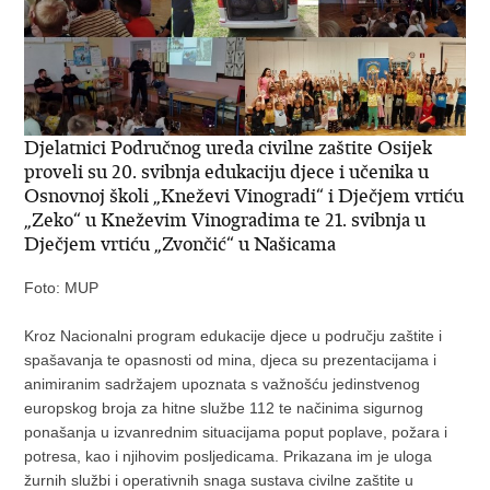
Djelatnici Područnog ureda civilne zaštite Osijek
proveli su 20. svibnja edukaciju djece i učenika u
Osnovnoj školi „Kneževi Vinogradi“ i Dječjem vrtiću
„Zeko“ u Kneževim Vinogradima te 21. svibnja u
Dječjem vrtiću „Zvončić“ u Našicama
Foto: MUP
Kroz Nacionalni program edukacije djece u području zaštite i
spašavanja te opasnosti od mina, djeca su prezentacijama i
animiranim sadržajem upoznata s važnošću jedinstvenog
europskog broja za hitne službe 112 te načinima sigurnog
ponašanja u izvanrednim situacijama poput poplave, požara i
potresa, kao i njihovim posljedicama. Prikazana im je uloga
žurnih službi i operativnih snaga sustava civilne zaštite u