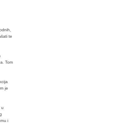
odnih,
šati te
n
oda. Tom
kcija
im je
 u
g
emu i