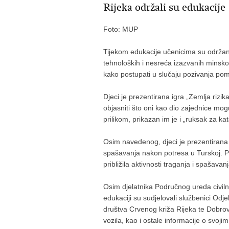
Rijeka održali su edukacije
Foto: MUP
Tijekom edukacije učenicima su održane
tehnoloških i nesreća izazvanih minsko
kako postupati u slučaju pozivanja pom
Djeci je prezentirana igra „Zemlja rizika
objasniti što oni kao dio zajednice mogu
prilikom, prikazan im je i „ruksak za ka
Osim navedenog, djeci je prezentirana m
spašavanja nakon potresa u Turskoj. P
približila aktivnosti traganja i spašava
Osim djelatnika Područnog ureda civilne 
edukaciji su sudjelovali službenici Odj
društva Crvenog križa Rijeka te Dobrov
vozila, kao i ostale informacije o svoji