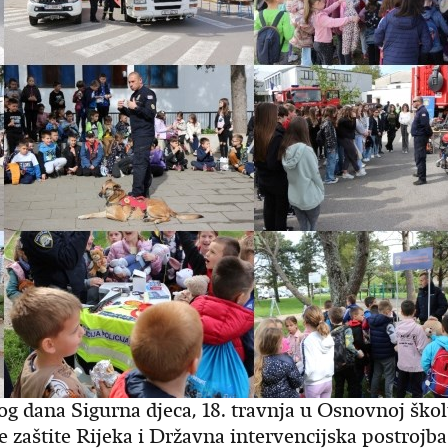
g dana Sigurna djeca, 18. travnja u Osnovnoj škol
e zaštite Rijeka i Državna intervencijska postrojba