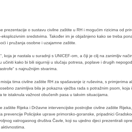
 prezentacije o sustavu civilne zaštite u RH i mogućim rizicima od prir
-eksplozivnim sredstvima. Također im je objašnjeno kako se treba pona
oći i pružanja osobne i uzajamne zaštite.
“, koja je nastala u suradnji s UNICEF-om, a čiji je cilj na zanimljiv nači
 učiniti kako bi bili sigurniji u slučaju potresa, poplave i drugih nepog
tastrofe“ s najnužnijim stvarima.
isija tima civilne zaštite RH za spašavanje iz ruševina, s primjerima a
osebno zanimljiva bila je pokazna vježba rada s potražnim psom, koja 
nja te istaknula važnost obučenih pasa u takvim situacijama.
zaštite Rijeka i Državne intervencijske postrojbe civilne zaštite Rijeka,
ela prevencije Policijske uprave primorsko-goranske, pripadnici Gradsko
oljnog vatrogasnog društva Čavle, koji su ujedno djeci prezentirali opr
m aktivnostima.