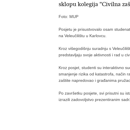
sklopu kolegija "Civilna zašt
Foto: MUP
Posjetu je prisustvovalo osam studenat
na Veleučilištu u Karlovcu.
Kroz višegodišnju suradnju s Veleučiliš
predstavljaju svoje aktivnosti i rad u civ
Kroz posjet, studenti su interaktivno su
smanjenje rizika od katastrofa, način r
zaštite napredovao i građanima pružao 
Po završetku posjete, svi prisutni su i
izrazili zadovoljstvo prezentiranim sad