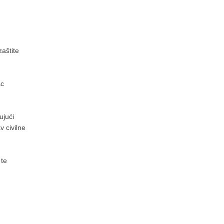
aštite
ac
ujući
v civilne
 te