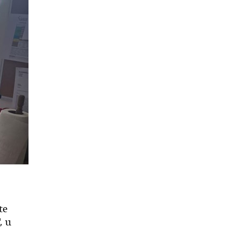
te
, u