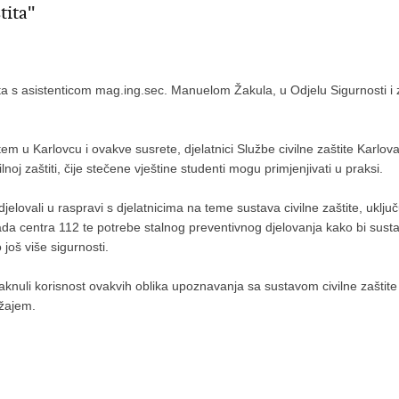
ita''
a s asistenticom mag.ing.sec. Manuelom Žakula, u Odjelu Sigurnosti i z
tem u Karlovcu i ovakve susrete, djelatnici Službe civilne zaštite Karlov
ilnoj zaštiti, čije stečene vještine studenti mogu primjenjivati u praksi.
djelovali u raspravi s djelatnicima na teme sustava civilne zaštite, uključ
ada centra 112 te potrebe stalnog preventivnog djelovanja kako bi susta
još više sigurnosti.
staknuli korisnost ovakvih oblika upoznavanja sa sustavom civilne zaštite
ržajem.