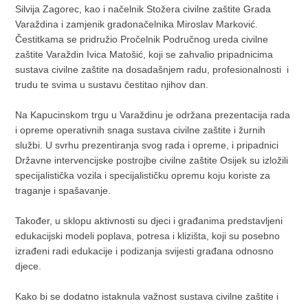
Silvija Zagorec, kao i načelnik Stožera civilne zaštite Grada
Varaždina i zamjenik gradonačelnika Miroslav Marković.
Čestitkama se pridružio Pročelnik Područnog ureda civilne
zaštite Varaždin Ivica Matošić, koji se zahvalio pripadnicima
sustava civilne zaštite na dosadašnjem radu, profesionalnosti i
trudu te svima u sustavu čestitao njihov dan.
Na Kapucinskom trgu u Varaždinu je održana prezentacija rada
i opreme operativnih snaga sustava civilne zaštite i žurnih
službi. U svrhu prezentiranja svog rada i opreme, i pripadnici
Državne intervencijske postrojbe civilne zaštite Osijek su izložili
specijalistička vozila i specijalističku opremu koju koriste za
traganje i spašavanje.
Također, u sklopu aktivnosti su djeci i građanima predstavljeni
edukacijski modeli poplava, potresa i klizišta, koji su posebno
izrađeni radi edukacije i podizanja svijesti građana odnosno
djece.
Kako bi se dodatno istaknula važnost sustava civilne zaštite i